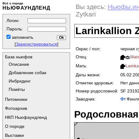
Всё о породе
Вы здесь:
Ньюфы.и
НЬЮФАУНДЛЕНД
Zytkari
Логин:
Larinkallion 
Пароль:
запомнить
[
Зарегистрироваться
]
Окрас / пол:
черная с
Отец:
База ньюфов
Main
Описание
Мать:
Larink
Добавление собак
Даты жизни:
05.02.2
Инбридинг
Отметки здоровья:
Нет дан
Помёты
Номер родословной
SF 23192
Заводчик:
Финля
Питомники
Фотоархив
Родословная
НКП Ньюфаундленд
О породе
Выставки