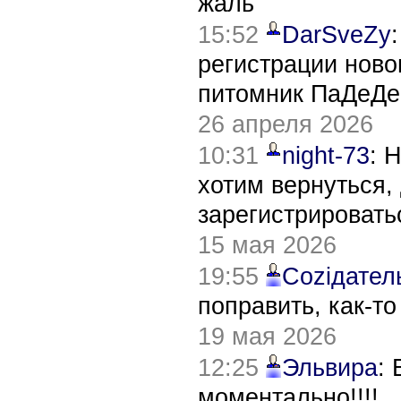
жаль
15:52
DarSveZy
регистрации нов
питомник ПаДеДе
26 апреля 2026
10:31
night-73
: 
хотим вернуться,
зарегистрировать
15 мая 2026
19:55
Соziдател
поправить, как-т
19 мая 2026
12:25
Эльвира
:
моментально!!!!