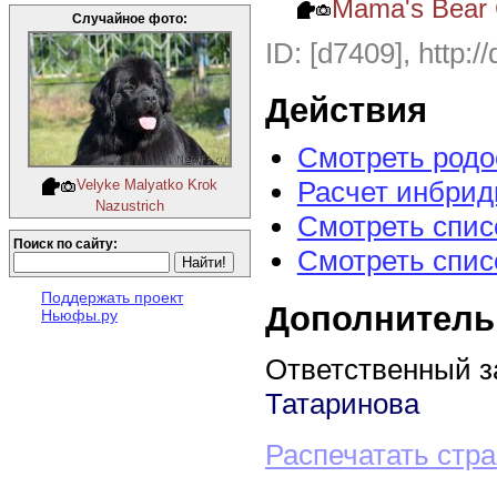
Mama's Bear 
Случайное фото:
ID: [d7409], http:/
Действия
Смотреть род
Расчет инбрид
Velyke Malyatko Krok
Nazustrich
Смотреть спис
Поиск по сайту:
Смотреть спис
Поддержать проект
Дополнитель
Ньюфы.ру
Ответственный з
Татаринова
Распечатать стр