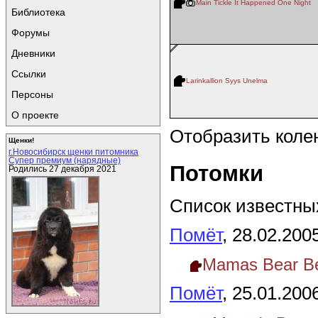
Main Tickle It Happened One Night
Библиотека
Форумы
Дневники
Ссылки
Larinkallion Syys Unelma
Персоны
О проекте
Отобразить коле
Щенки!
г.Новосибирск щенки питомника
Супер премиум (нарядные)
Потомки
Родились 27 декабря 2021
Список известных
Помёт
, 28.02.200
Mamas Bear Be
Помёт
, 25.01.200