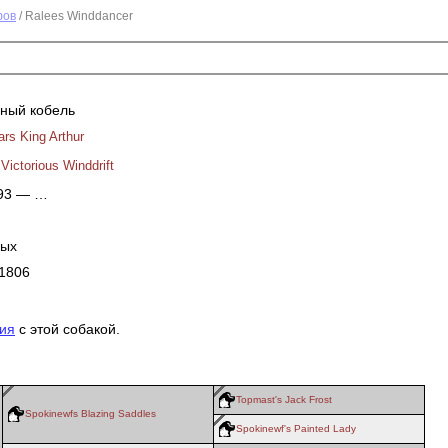
фов
/ Ralees Winddancer
ный кобель
ars King Arthur
Victorious Winddrift
993 — …
ных
1806
ия
с этой собакой.
Topmast's Jack Frost
Spokinewfs Blazing Saddles
Spokinewf's Painted Lady