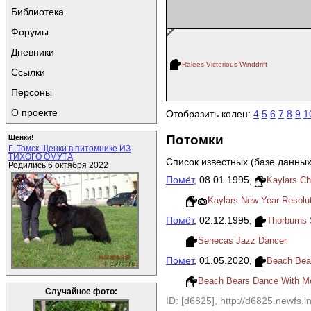
Библиотека
Форумы
Дневники
Ralees Victorious Winddrift
Ссылки
Персоны
О проекте
Отобразить колен:
4
5
6
7
8
9
1
Потомки
Щенки!
Г. Томск Щенки в питомнике ИЗ
ТИХОГО ОМУТА
Список известных (базе данных
Родились 6 октября 2022
Помёт
, 08.01.1995,
Kaylars Ch
Kaylars New Year Resolu
Помёт
, 02.12.1995,
Thorburns
Senecas Jazz Dancer
Помёт
, 01.05.2020,
Beach Bea
Beach Bears Dance With M
Случайное фото:
ID: [d6825], http://d6825.newfs.in