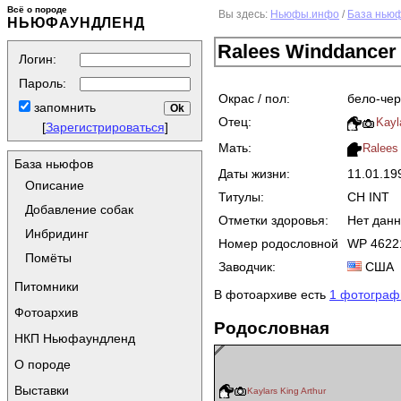
Всё о породе
Вы здесь:
Ньюфы.инфо
/
База нью
НЬЮФАУНДЛЕНД
Ralees Winddancer
Логин:
Пароль:
Окрас / пол:
бело-чер
запомнить
Отец:
Kayl
[
Зарегистрироваться
]
Мать:
Ralees 
База ньюфов
Даты жизни:
11.01.1
Описание
Титулы:
CH INT
Добавление собак
Отметки здоровья:
Нет дан
Инбридинг
Номер родословной
WP 4622
Помёты
Заводчик:
США
Питомники
В фотоархиве есть
1 фотограф
Фотоархив
Родословная
НКП Ньюфаундленд
О породе
Выставки
Kaylars King Arthur