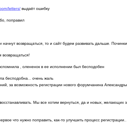
oom/letters/
выдаёт ошибку
ибо, поправил
ди начнут возвращаться, то и сайт будем развивать дальше. Починки
м возвращаться!
о вспомнила , олененок в ее исполнении был бесподобен
ла бесподобна... очень жаль
гений, за возможность регистрации нового форумчанина Александр
 восстанавливать. Мы все хотим вернуться, да и новых, желающих 
 первое что нужно поправить, как-то улучшить процесс регистрации..