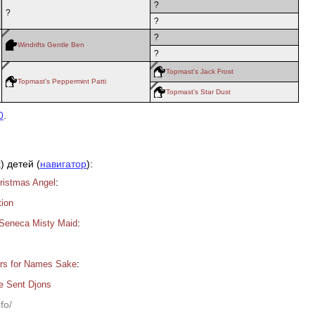
?
?
?
?
Windrifts Gentle Ben
?
Topmast's Jack Frost
Topmast's Peppermint Patti
Topmast's Star Dust
0
.
) детей (
навигатор
):
:
ristmas Angel
tion
:
 Seneca Misty Maid
:
rs for Names Sake
e Sent Djons
fo/