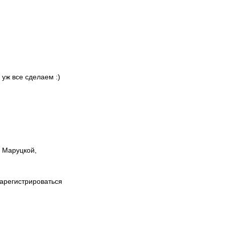
 уж все сделаем :)
ы Маруцкой,
зарегистрироваться