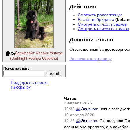
Действия
Смотреть родословную
Расчет инбридинга
(beta 
Смотреть список предков
Смотреть список потомков
Дополнительно
Ответственный за достовернос
Даркфлайт Феерия Успеха
(Darkflight Feeriya Uspekha)
Распечатать страницу
Поиск по сайту:
Поддержать проект
Ньюфы.ру
Чатик
3 апреля 2026
19:36
Эльвира
: новье загружал
10 апреля 2026
12:22
Эльвира
: От нас ушла Г
осенью она пропала, а в декабре 