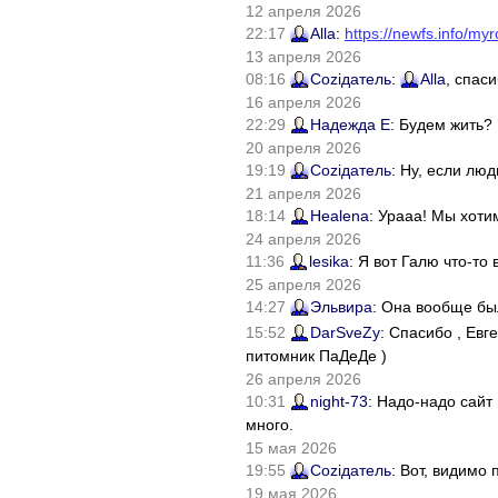
12 апреля 2026
22:17
Alla
:
https://newfs.info/myr
13 апреля 2026
08:16
Соziдатель
:
Alla
, спас
16 апреля 2026
22:29
Надежда Е
: Будем жить?
20 апреля 2026
19:19
Соziдатель
: Ну, если лю
21 апреля 2026
18:14
Healena
: Урааа! Мы хоти
24 апреля 2026
11:36
lesika
: Я вот Галю что-т
25 апреля 2026
14:27
Эльвира
: Она вообще бы
15:52
DarSveZy
: Спасибо , Ев
питомник ПаДеДе )
26 апреля 2026
10:31
night-73
: Надо-надо сайт
много.
15 мая 2026
19:55
Соziдатель
: Вот, видимо
19 мая 2026