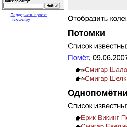
Поиск по сайту:
Поддержать проект
Отобразить коле
Ньюфы.ру
Потомки
Список известных
Помёт
, 09.06.200
Смигар Шалов
Смигар Шелко
Однопомётни
Список известны
Ерик Викинг П
Смигар Евели