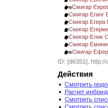
Смигар Евро
Смигар Еганг
Смигар Егера
Смигар Егерм
Смигар Елик 
Смигар Емине
Смигар Ефер
ID: [d6351], http:/
Действия
Смотреть род
Расчет инбрид
Смотреть спис
Смотреть спис