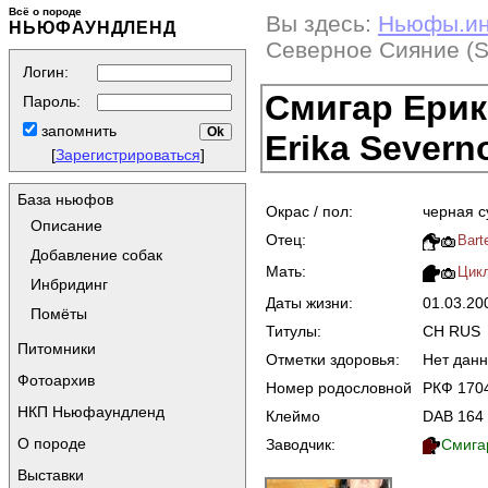
Всё о породе
Вы здесь:
Ньюфы.и
НЬЮФАУНДЛЕНД
Северное Сияние (Sm
Логин:
Смигар Ерик
Пароль:
запомнить
Erika Severn
[
Зарегистрироваться
]
База ньюфов
Окрас / пол:
черная с
Описание
Отец:
Bart
Добавление собак
Мать:
Цик
Инбридинг
Даты жизни:
01.03.2
Помёты
Титулы:
CH RUS
Питомники
Отметки здоровья:
Нет дан
Фотоархив
Номер родословной
РКФ 170
НКП Ньюфаундленд
Клеймо
DAB 164
О породе
Заводчик:
Смига
Выставки