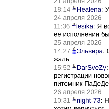
21 апреля 2026
18:14
Healena
: 
24 апреля 2026
11:36
lesika
: Я 
ее исполнении б
25 апреля 2026
14:27
Эльвира
:
жаль
15:52
DarSveZy
регистрации нов
питомник ПаДеДе
26 апреля 2026
10:31
night-73
: 
хотим вернуться,