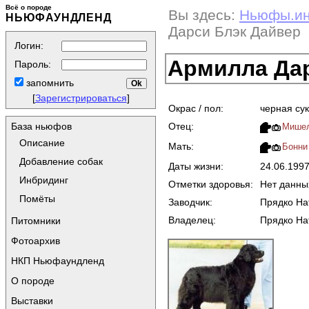
Всё о породе
Вы здесь:
Ньюфы.и
НЬЮФАУНДЛЕНД
Дарси Блэк Дайвер
Логин:
Армилла Да
Пароль:
запомнить
[
Зарегистрироваться
]
Окрас / пол:
черная су
Отец:
База ньюфов
Мишел
Описание
Мать:
Бонни 
Добавление собак
Даты жизни:
24.06.199
Инбридинг
Отметки здоровья:
Нет данны
Помёты
Заводчик:
Прядко На
Владелец:
Прядко На
Питомники
Фотоархив
НКП Ньюфаундленд
О породе
Выставки