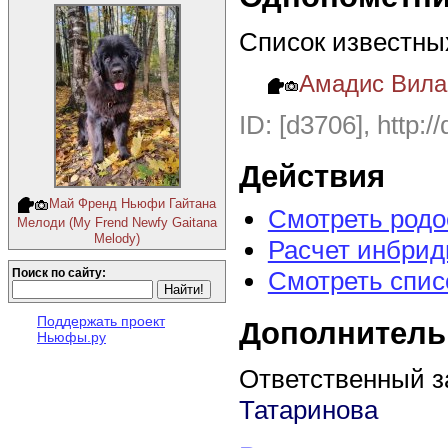
Список известны
Амадис Вилан
ID: [d3706], http:/
Действия
Май Френд Ньюфи Гайтана
Смотреть род
Мелоди (My Frend Newfy Gaitana
Melody)
Расчет инбрид
Смотреть спис
Поиск по сайту:
Поддержать проект
Дополнитель
Ньюфы.ру
Ответственный з
Татаринова