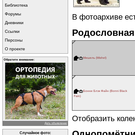
Библиотека
Форумы
В фотоархиве ес
Дневники
Родословная
Ссылки
Персоны
О проекте
Мишель (Mishel)
Обратите внимание:
Бонни Блэк Файн (Bonni Black
Fain)
Отобразить коле
Дать объявление
Однопомётни
Случайное фото: