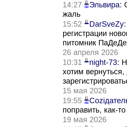
14:27
Эльвира
:
жаль
15:52
DarSveZy
регистрации нов
питомник ПаДеДе
26 апреля 2026
10:31
night-73
: 
хотим вернуться,
зарегистрировать
15 мая 2026
19:55
Соziдател
поправить, как-т
19 мая 2026