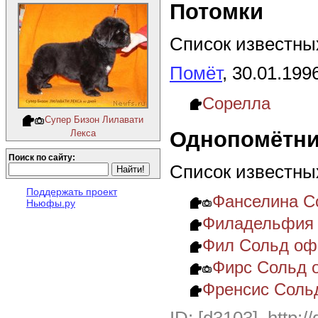
Потомки
Список известных
Помёт
, 30.01.199
Сорелла
Супер Бизон Лилавати
Однопомётни
Лекса
Поиск по сайту:
Список известны
Поддержать проект
Фанселина С
Ньюфы.ру
Филадельфия 
Фил Сольд оф
Фирс Сольд 
Френсис Соль