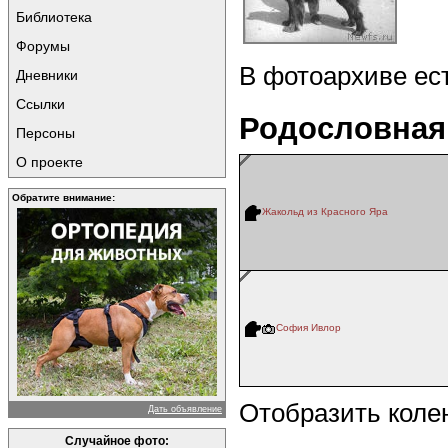
Библиотека
Форумы
В фотоархиве ес
Дневники
Ссылки
Родословная
Персоны
О проекте
Обратите внимание:
Жакольд из Красного Яра
София Ивлор
Отобразить коле
Дать объявление
Случайное фото: