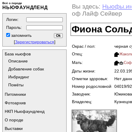
Всё о породе
Вы здесь:
Ньюфы.и
НЬЮФАУНДЛЕНД
оф Лайф Сейвер
Логин:
Фиона Соль
Пароль:
запомнить
[
Зарегистрироваться
]
Окрас / пол:
черная с
Отец:
База ньюфов
Жаколь
Описание
Мать:
Соф
Добавление собак
Даты жизни:
22.03.1
Инбридинг
Отметки здоровья:
Нет дан
Помёты
Номер родословной
04019/92
Заводчик:
Южикова
Питомники
Владелец:
Кузнецов
Фотоархив
НКП Ньюфаундленд
О породе
Выставки