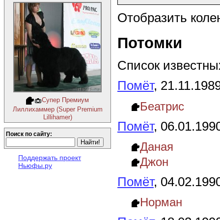
Отобразить коле
Потомки
Список известных
Помёт
, 21.11.198
Супер Премиум
Беатрис
Лиллихаммер (Super Premium
Lillihamer)
Помёт
, 06.01.199
Поиск по сайту:
Даная
Поддержать проект
Джон
Ньюфы.ру
Помёт
, 04.02.199
Норман