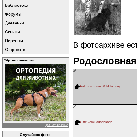
Библиотека
Форумы
Дневники
Ссылки
Персоны
В фотоархиве ес
О проекте
Родословная
Обратите внимание:
Hektor von der Waldsiedlung
Gitte vom Lausenbach
Дать объявление
Случайное фото: