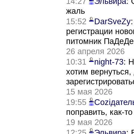
14:27
Эльвира
:
жаль
15:52
DarSveZy
регистрации нов
питомник ПаДеДе
26 апреля 2026
10:31
night-73
: 
хотим вернуться,
зарегистрировать
15 мая 2026
19:55
Соziдател
поправить, как-т
19 мая 2026
12:25
Эльвира
: