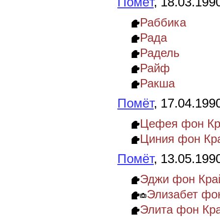
Помёт
, 18.03.199
Раббика
Рада
Радель
Райф
Ракша
Помёт
, 17.04.199
Цефея фон К
Циния фон Кр
Помёт
, 13.05.199
Эджи фон Кра
Элизабет фо
Элита фон Кр