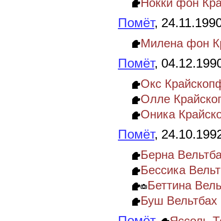
Нокки фон Кр
Помёт
, 24.11.199
Милена фон К
Помёт
, 04.12.199
Окс Крайскоп
Олле Крайско
Оника Крайск
Помёт
, 24.10.199
Берна Вельтб
Бессика Вельт
Беттина Вель
Буш Вельтбах
Помёт
,
Яссоль Т