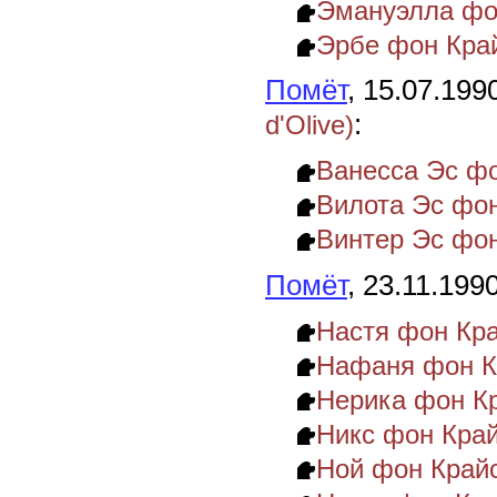
Эмануэлла фо
Эрбе фон Кра
Помёт
, 15.07.199
:
d'Olive)
Ванесса Эс ф
Вилота Эс фо
Винтер Эс фо
Помёт
, 23.11.199
Настя фон Кр
Нафаня фон К
Нерика фон К
Никс фон Кра
Ной фон Край