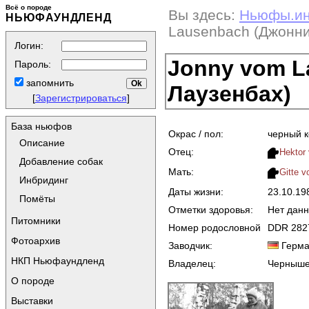
Всё о породе
Вы здесь:
Ньюфы.и
НЬЮФАУНДЛЕНД
Lausenbach (Джонн
Логин:
Jonny vom L
Пароль:
запомнить
Лаузенбах)
[
Зарегистрироваться
]
База ньюфов
Окрас / пол:
черный 
Описание
Отец:
Hektor
Добавление собак
Мать:
Gitte 
Инбридинг
Даты жизни:
23.10.1
Помёты
Отметки здоровья:
Нет дан
Питомники
Номер родословной
DDR 282
Фотоархив
Заводчик:
Герма
НКП Ньюфаундленд
Владелец:
Черныше
О породе
Выставки