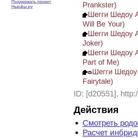
Поддержать проект
Prankster)
Ньюфы.ру
Шегги Шедоу 
Will Be Your)
Шегги Шедоу 
Joker)
Шегги Шедоу А
Part of Me)
Шегги Шедоу 
Fairytale)
ID: [d20551], http:
Действия
Смотреть род
Расчет инбрид