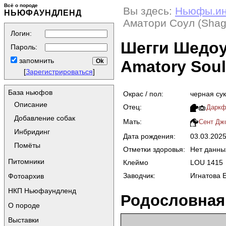
Всё о породе
Вы здесь:
Ньюфы.и
НЬЮФАУНДЛЕНД
Аматори Соул (Shag
Логин:
Шегги Шедоу
Пароль:
запомнить
Amatory Soul
[
Зарегистрироваться
]
База ньюфов
Окрас / пол:
черная су
Описание
Отец:
Даркфл
Добавление собак
Мать:
Cент Джо
Инбридинг
Дата рождения:
03.03.202
Помёты
Отметки здоровья:
Нет данны
Питомники
Клеймо
LOU 1415
Заводчик:
Игнатова Е
Фотоархив
НКП Ньюфаундленд
Родословная
О породе
Выставки