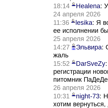
18:14
Healena
: 
24 апреля 2026
11:36
lesika
: Я 
ее исполнении б
25 апреля 2026
14:27
Эльвира
:
жаль
15:52
DarSveZy
регистрации нов
питомник ПаДеДе
26 апреля 2026
10:31
night-73
: 
хотим вернуться,