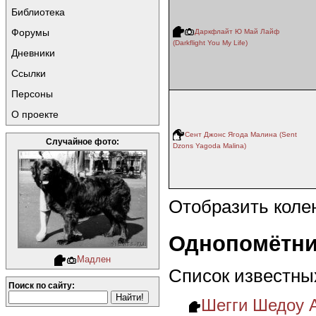
Библиотека
Форумы
Даркфлайт Ю Май Лайф
(Darkflight You My Life)
Дневники
Ссылки
Персоны
О проекте
Cент Джонс Ягода Малина (Sent
Случайное фото:
Dzons Yagoda Malina)
Отобразить коле
Однопомётни
Мадлен
Список известны
Поиск по сайту:
Шегги Шедоу А