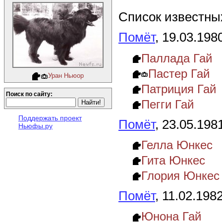
Список известных
Помёт
, 19.03.198
Паллада Гай
Пастер Гай
Уран Ньюор
Патриция Гай
Поиск по сайту:
Пегги Гай
Поддержать проект
Помёт
, 23.05.198
Ньюфы.ру
Гелла Юнкес
Гита Юнкес
Глория Юнкес
Помёт
, 11.02.198
Юнона Гай