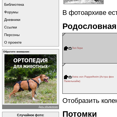
Библиотека
В фотоархиве ес
Форумы
Дневники
Родословная
Ссылки
Персоны
О проекте
Топ Гери
Обратите внимание:
Astra von Pappelheim (Астра фон
Папельхайм)
Отобразить коле
Дать объявление
Потомки
Случайное фото: