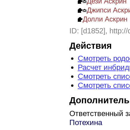
Дези Аскрин
Джипси Аскр
Долли Аскрин
ID: [d1852], http:/
Действия
Смотреть род
Расчет инбрид
Смотреть спис
Смотреть спис
Дополнитель
Ответственный з
Потехина