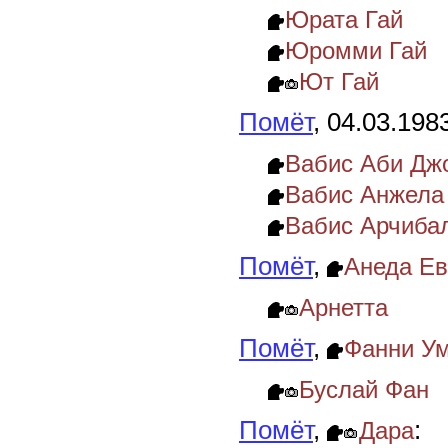
Юрата Гай
Юромми Гай
Ют Гай
Помёт
, 04.03.198
Вабис Аби Дж
Вабис Анжела
Вабис Арчиба
Помёт
,
Анеда Е
Арнетта
Помёт
,
Фанни У
Буслай Фан
Помёт
,
:
Дара