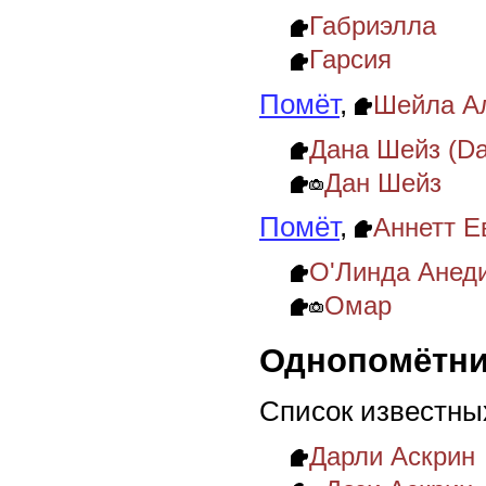
Габриэлла
Гарсия
Помёт
,
Шейла А
Дана Шейз (Da
Дан Шейз
Помёт
,
Аннетт Е
О'Линда Анед
Омар
Однопомётни
Список известны
Дарли Аскрин