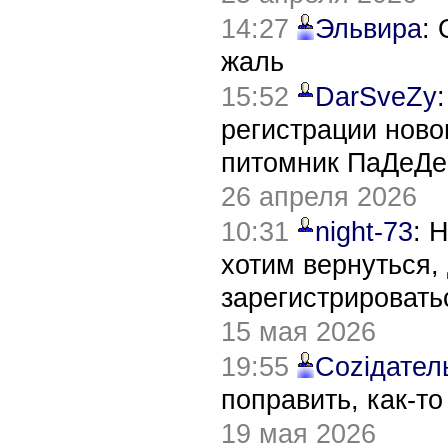
14:27
Эльвира
:
жаль
15:52
DarSveZy
регистрации нов
питомник ПаДеДе
26 апреля 2026
10:31
night-73
: 
хотим вернуться,
зарегистрировать
15 мая 2026
19:55
Соziдател
поправить, как-т
19 мая 2026