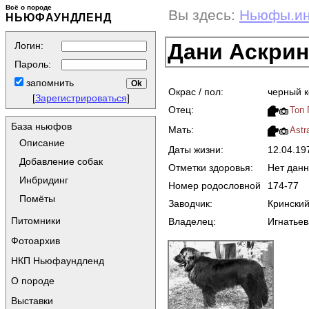
Всё о породе
Вы здесь:
Ньюфы.и
НЬЮФАУНДЛЕНД
Дани Аскрин
Логин:
Пароль:
запомнить
Окрас / пол:
черный 
[
Зарегистрироваться
]
Отец:
Топ 
База ньюфов
Мать:
Astr
Описание
Даты жизни:
12.04.1
Добавление собак
Отметки здоровья:
Нет дан
Инбридинг
Номер родословной
174-77
Помёты
Заводчик:
Крински
Питомники
Владелец:
Игнатьев
Фотоархив
НКП Ньюфаундленд
О породе
Выставки