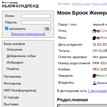
Всё о породе
Вы здесь:
Ньюфы.инфо
/
База нью
НЬЮФАУНДЛЕНД
Моон Броок Женера
Логин:
Пароль:
Окрас / пол:
черный 
запомнить
Отец:
Супе
[
Зарегистрироваться
]
Мать:
Моон
База ньюфов
Дата рождения:
31.03.2
Описание
Титулы:
CH CLU
Добавление собак
Отметки здоровья:
Нет дан
Инбридинг
Номер родословной
РКФ 531
Помёты
Клеймо
PEV 110
Заводчик:
Моон 
Питомники
Владелец:
Кисел
Фотоархив
НКП Ньюфаундленд
В фотоархиве есть
2 фотограф
О породе
Родословная
Выставки