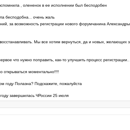
о вспомнила , олененок в ее исполнении был бесподобен
ла бесподобна... очень жаль
гений, за возможность регистрации нового форумчанина Александр
 восстанавливать. Мы все хотим вернуться, да и новых, желающих 
 первое что нужно поправить, как-то улучшить процесс регистрации..
ло открываться моментально!!!!
этом году Полазна? Подскажите, пожалуйста
м году завершилась ЧРоссии 25 июля