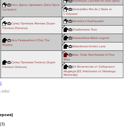
Kloofbears Lancelot for Sent Djons
Сент Джонс Цикламен (Sent Djons
Deshabillez Moi de L'Iliade et
Cyclamen)
L'Odyssee
Neverine's Earthquaker
Супер Премиум Женева (Super
Premium Zheneva)
Chatkantarra Tess
Fairweathers Black Legend
Very Fairweathers X'Got The
Rhythm
Waterbears Annies Lane
Main Tickle Red Admiral of Pow
Wow
Супер Премиум Глюкоза (Super
Её Величество от Сибирского
Premium Glukoza)
Медведя (EE Velichestvo ot Sibirskogo
Medvedja)
0
.
.info/
версия)
(3)