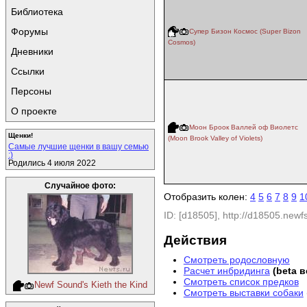
Библиотека
Форумы
Супер Бизон Космос (Super Bizon
Cosmos)
Дневники
Ссылки
Персоны
О проекте
Моон Броок Валлей оф Виолетс
Щенки!
(Moon Brook Valley of Violets)
Самые лучшие щенки в вашу семью
:)
Родились 4 июля 2022
Случайное фото:
Отобразить колен:
4
5
6
7
8
9
1
ID: [d18505], http://d18505.newfs
Действия
Смотреть родословную
Расчет инбридинга
(beta 
Смотреть список предков
Newf Sound's Kieth the Kind
Смотреть выставки собаки