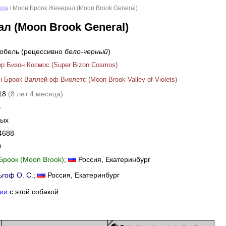
фов
/ Моон Броок Женерал (Moon Brook General)
л (Moon Brook General)
кобель (рецессивно
бело-черный
)
р Бизон Космос (Super Bizon Cosmos)
 Броок Валлей оф Виолетс (Moon Brook Valley of Violets)
018
(8 лет 4 месяца)
B
ных
4688
0
Броок (Moon Brook)
;
Россия
, Екатеринбург
ьгоф О. С.
;
Россия
, Екатеринбург
ии
с этой собакой.