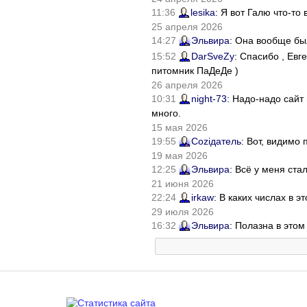
11:36
lesika
: Я вот Галю что-т
25 апреля 2026
14:27
Эльвира
: Она вообще бы
15:52
DarSveZy
: Спасибо , Ев
питомник ПаДеДе )
26 апреля 2026
10:31
night-73
: Надо-надо сайт
много.
15 мая 2026
19:55
Соziдатель
: Вот, видимо
19 мая 2026
12:25
Эльвира
: Всё у меня ста
21 июня 2026
22:24
irkaw
: В каких числах в 
29 июля 2026
16:32
Эльвира
: Полазна в это