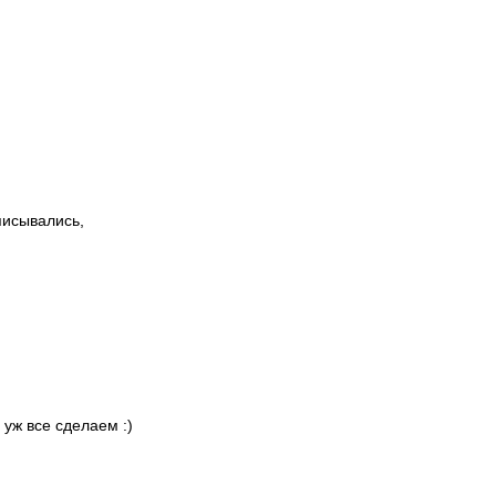
писывались,
 уж все сделаем :)