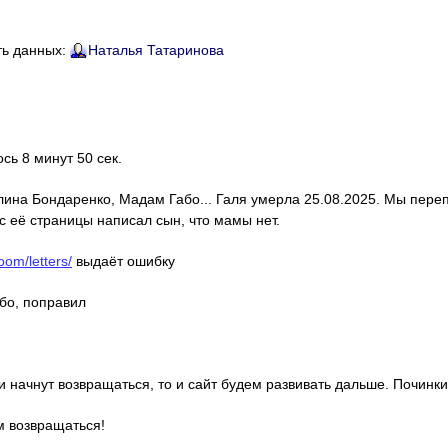
ть данных:
Наталья Татаринова
ось 8 минут 50 сек.
алина Бондаренко, Мадам Габо... Галя умерла 25.08.2025. Мы пере
с её страницы написал сын, что мамы нет.
oom/letters/
выдаёт ошибку
ибо, поправил
ди начнут возвращаться, то и сайт будем развивать дальше. Починки
м возвращаться!