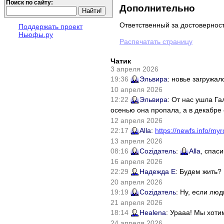
Поиск по сайту:
Дополнительно
Ответственный за достовернос
Поддержать проект
Ньюфы.ру
Распечатать страницу
Чатик
3 апреля 2026
19:36
Эльвира
: новье загружал
10 апреля 2026
12:22
Эльвира
: От нас ушла Г
осенью она пропала, а в декабре 
12 апреля 2026
22:17
Alla
:
https://newfs.info/myr
13 апреля 2026
08:16
Соziдатель
:
Alla
, спас
16 апреля 2026
22:29
Надежда Е
: Будем жить?
20 апреля 2026
19:19
Соziдатель
: Ну, если лю
21 апреля 2026
18:14
Healena
: Урааа! Мы хоти
24 апреля 2026