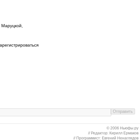
ы Маруцкой,
зарегистрироваться
© 2006 Ньюфы.ру
// Редактор: Кирилл Ермаков
// Программист: Евгений Ненаглядов