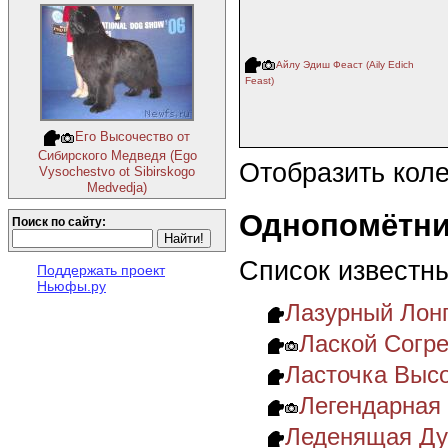
Айлу Эдиш Феаст (Aily Edich
Feast)
Его Высочество от
Сибирского Медведя (Ego
Отобразить кол
Vysochestvo ot Sibirskogo
Medvedja)
Однопомётни
Поиск по сайту:
Список известн
Поддержать проект
Ньюфы.ру
Лазурный Лон
Лаской Согре
Ласточка Высо
Легендарная
Леденящая Д