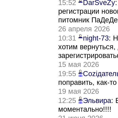
15:52
DarSveZy
регистрации нов
питомник ПаДеДе
26 апреля 2026
10:31
night-73
: 
хотим вернуться,
зарегистрировать
15 мая 2026
19:55
Соziдател
поправить, как-т
19 мая 2026
12:25
Эльвира
:
моментально!!!!