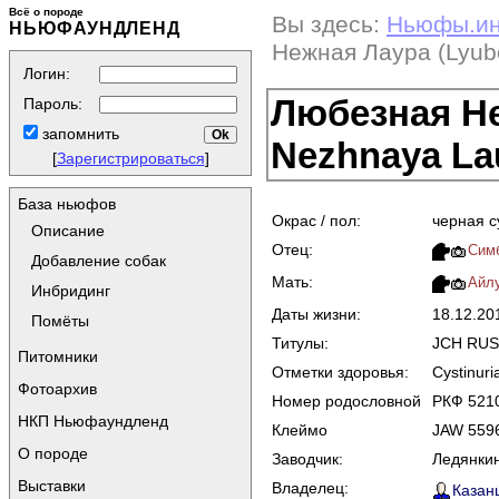
Всё о породе
Вы здесь:
Ньюфы.и
НЬЮФАУНДЛЕНД
Нежная Лаура (Lyub
Логин:
Любезная Не
Пароль:
запомнить
Nezhnaya La
[
Зарегистрироваться
]
База ньюфов
Окрас / пол:
черная с
Описание
Отец:
Сим
Добавление собак
Мать:
Айлу
Инбридинг
Даты жизни:
18.12.20
Помёты
Титулы:
JCH RUS
Питомники
Отметки здоровья:
Cystinuri
Фотоархив
Номер родословной
РКФ 521
НКП Ньюфаундленд
Клеймо
JAW 559
О породе
Заводчик:
Ледянкин
Выставки
Владелец:
Казанц