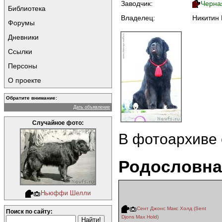
Заводчик:
Черна
Библиотека
Владелец:
Никитин 
Форумы
Дневники
Ссылки
Персоны
О проекте
Обратите внимание:
Дать объявление
Случайное фото:
В фотоархиве
Родословна
Ньюффи Шелли
Сент Джонс Макс Холд (Sent
Поиск по сайту:
Djons Max Hold)