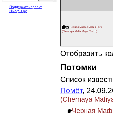
Поддержать проект
Ньюфы.ру
Черная Мафия Магик Тоуч
(Chernaya Mafia Magic Touch)
Отобразить ко
Потомки
Список извест
Помёт
, 24.09.
(Chernaya Mafiya
Черная Мафи