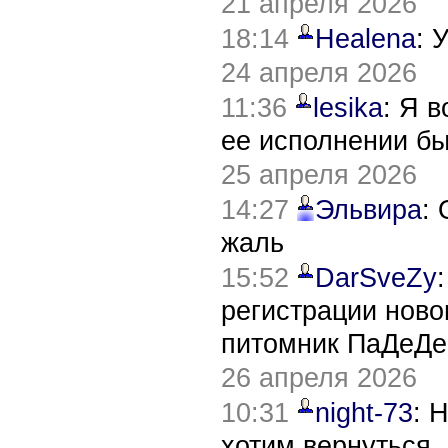
21 апреля 2026
18:14
Healena
: 
24 апреля 2026
11:36
lesika
: Я 
ее исполнении б
25 апреля 2026
14:27
Эльвира
:
жаль
15:52
DarSveZy
регистрации нов
питомник ПаДеДе
26 апреля 2026
10:31
night-73
: 
хотим вернуться,