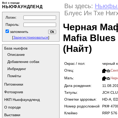
Всё о породе
Вы здесь:
Ньюфы
НЬЮФАУНДЛЕНД
Блуес Ин Тхе Нигхт
Логин:
Черная Маф
Пароль:
запомнить
Mafia Blues 
[
Зарегистрироваться
]
(Найт)
База ньюфов
Описание
Добавление собак
Окрас / пол:
черный 
Инбридинг
Отец:
Сент
Помёты
Мать:
Черн
Питомники
Дата рождения:
11.08.20
Фотоархив
Титулы:
JCH CLU
Отметки здоровья:
HD-A, ED-
НКП Ньюфаундленд
Номер родословной
РКФ 470
О породе
Клеймо
RRP 576
Выставки