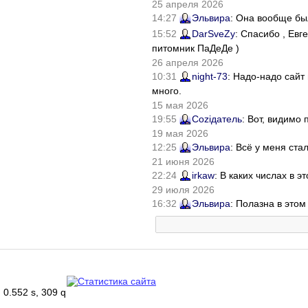
25 апреля 2026
14:27
Эльвира
: Она вообще бы
15:52
DarSveZy
: Спасибо , Ев
питомник ПаДеДе )
26 апреля 2026
10:31
night-73
: Надо-надо сайт
много.
15 мая 2026
19:55
Соziдатель
: Вот, видимо
19 мая 2026
12:25
Эльвира
: Всё у меня ста
21 июня 2026
22:24
irkaw
: В каких числах в 
29 июля 2026
16:32
Эльвира
: Полазна в это
0.552 s, 309 q