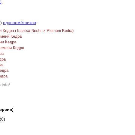
0
.
х)
однопомётников
:
Кедра (Tsaritsa Nochi iz Plemeni Kedra)
емени Кедра
ни Кедра
лемени Кедра
ра
дра
ра
Кедра
едра
.info/
версия)
(6)