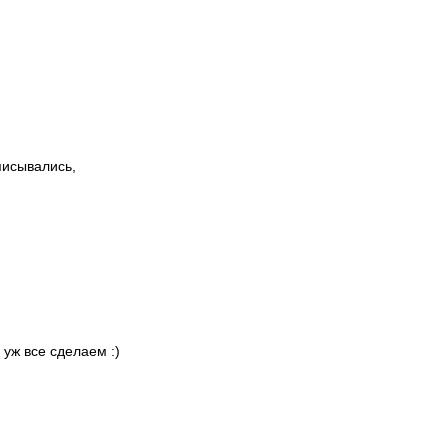
писывались,
 уж все сделаем :)