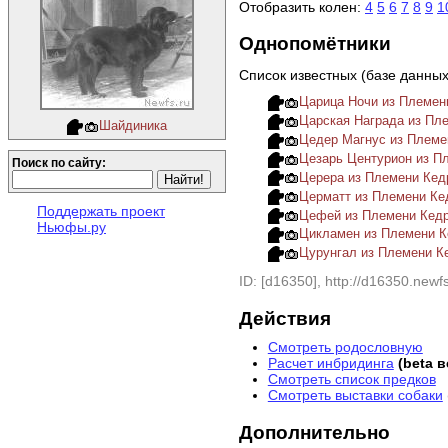
Отобразить колен:
4
5
6
7
8
9
1
Однопомётники
Список известных (базе данны
Царица Ночи из Племени 
Царская Награда из Пл
Шайдиника
Цедер Магнус из Племе
Цезарь Центурион из П
Поиск по сайту:
Церера из Племени Кед
Церматт из Племени Ке
Поддержать проект
Цефей из Племени Кед
Ньюфы.ру
Цикламен из Племени 
Цурунгал из Племени К
ID: [d16350], http://d16350.newfs
Действия
Смотреть родословную
Расчет инбридинга
(beta 
Смотреть список предков
Смотреть выставки собаки
Дополнительно