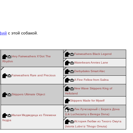
фий
с этой собакой.
Fairweathers Black Legend
Very Fairweathers X'Got The
Rhythm
Waterbears Annies Lane
Darbydales Smart Alec
Fairweathers Rare and Precious
A Fine Fellow from Salina
New Wave Skippers King of
Helluland
Skippers Ultimate Object
Skippers Made for Myself
Лик Лучезарный с Берега Дона
(Lik Luchezarny s Berega Dona)
Малая Медведица из Племени
Кедра
История Любви из Тихого Омута
(Istoria Lubvi iz Tihogo Omuta)