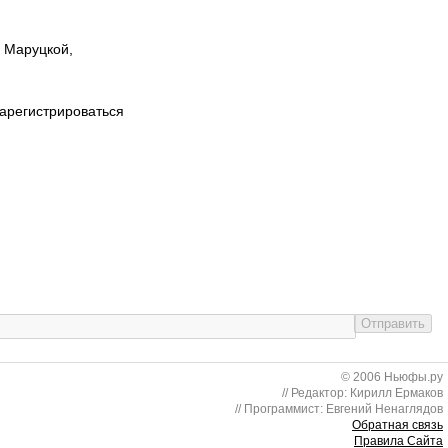
ы Маруцкой,
зарегистрироваться
© 2006 Ньюфы.ру
// Редактор: Кирилл Ермаков
// Программист: Евгений Ненаглядов
Обратная связь
Правила Сайта