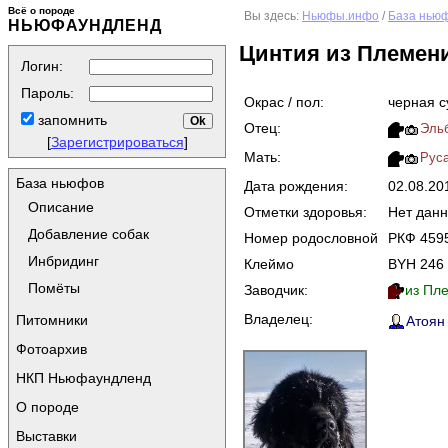
Всё о породе
Вы здесь:
Ньюфы.инфо
/
База нью
НЬЮФАУНДЛЕНД
Цинтия из Племен
Логин:
Пароль:
Окрас / пол:
черная с
запомнить
Отец:
Эльб
[
Зарегистрироваться
]
Мать:
Руса
База ньюфов
Дата рождения:
02.08.2
Описание
Отметки здоровья:
Нет дан
Добавление собак
Номер родословной
РКФ 459
Инбридинг
Клеймо
BYH 246
Помёты
Заводчик:
из Пле
Владелец:
Питомники
Атоян 
Фотоархив
НКП Ньюфаундленд
О породе
Выставки