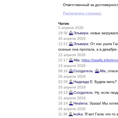
Ответственный за достовернос
Распечатать страницу
Чатик
3 апреля 2026
19:36
Эльвира
: новье загружал
10 апреля 2026
12:22
Эльвира
: От нас ушла Г
осенью она пропала, а в декабре 
12 апреля 2026
22:17
Alla
:
https://newfs.info/myr
13 апреля 2026
08:16
Соziдатель
:
Alla
, спас
16 апреля 2026
22:29
Надежда Е
: Будем жить?
20 апреля 2026
19:19
Соziдатель
: Ну, если лю
21 апреля 2026
18:14
Healena
: Урааа! Мы хоти
24 апреля 2026
11:36
lesika
: Я вот Галю что-т