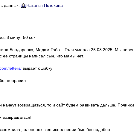
ть данных:
Наталья Потехина
ось 8 минут 50 сек.
алина Бондаренко, Мадам Габо... Галя умерла 25.08.2025. Мы пере
с её страницы написал сын, что мамы нет.
oom/letters/
выдаёт ошибку
ибо, поправил
ди начнут возвращаться, то и сайт будем развивать дальше. Починки
м возвращаться!
о вспомнила , олененок в ее исполнении был бесподобен