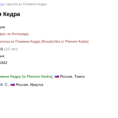
фов
/ Цинтия из Племени Кедра
и Кедра
ука
рус из Антаграда
лочка из Племени Кедра (Rusalochka iz Plemeni Kedra)
016
(10 лет)
ных
5942
мени Кедра (iz Plemeni Kedra)
;
Россия
, Томск
А. С.
;
Россия
, Иркутск