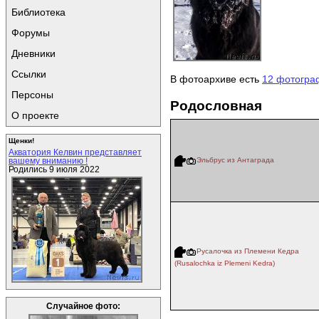
Библиотека
Форумы
Дневники
Ссылки
В фотоархиве есть
12 фотогра
Персоны
Родословная
О проекте
Щенки!
Акватория Келвин представляет
Эльбрус из Антаграда
вашему вниманию !
Родились 9 июля 2022
Русалочка из Племени Кедра
(Rusalochka iz Plemeni Kedra)
Случайное фото: