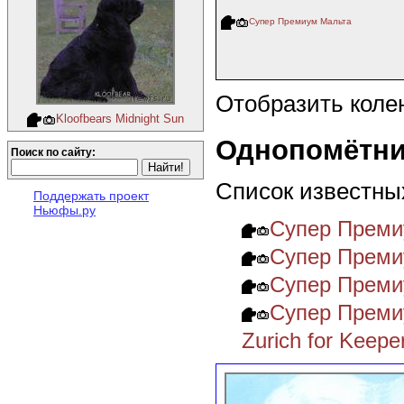
Супер Премиум Мальта
Отобразить коле
Kloofbears Midnight Sun
Однопомётни
Поиск по сайту:
Список известны
Поддержать проект
Ньюфы.ру
Супер Преми
Супер Прем
Супер Преми
Супер Преми
Zurich for Keepe