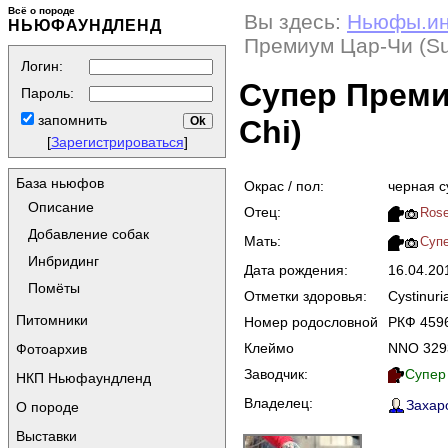
Всё о породе
Вы здесь:
Ньюфы.и
НЬЮФАУНДЛЕНД
Премиум Цар-Чи (Su
Логин:
Супер Преми
Пароль:
запомнить
Chi)
[
Зарегистрироваться
]
База ньюфов
Окрас / пол:
черная с
Описание
Отец:
Rose
Добавление собак
Мать:
Суп
Инбридинг
Дата рождения:
16.04.2
Помёты
Отметки здоровья:
Cystinuri
Питомники
Номер родословной
РКФ 459
Клеймо
NNO 329
Фотоархив
Заводчик:
Супер
НКП Ньюфаундленд
Владелец:
Захаро
О породе
Выставки