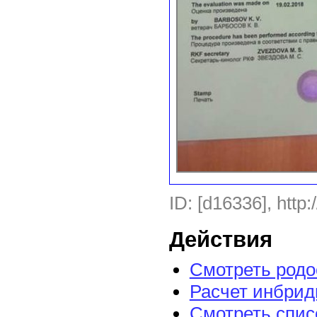
ID: [d16336], http:
Действия
Смотреть род
Расчет инбрид
Смотреть спис