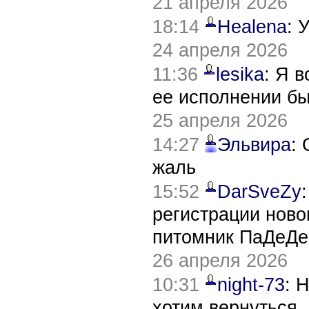
21 апреля 2026
18:14
Healena
: 
24 апреля 2026
11:36
lesika
: Я 
ее исполнении б
25 апреля 2026
14:27
Эльвира
:
жаль
15:52
DarSveZy
регистрации нов
питомник ПаДеДе
26 апреля 2026
10:31
night-73
: 
хотим вернуться,