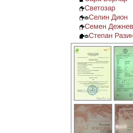
Светозар
Селин Дион
Семен Дежне
Степан Разин