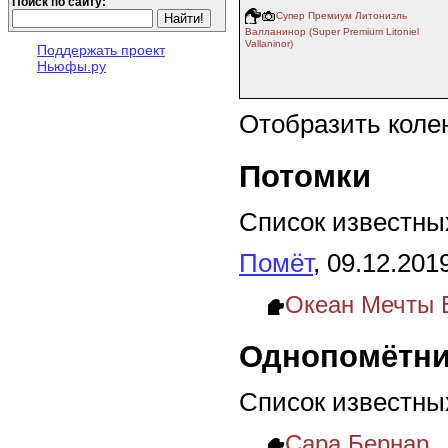
Поиск по сайту:
Супер Премиум Литониэль
Валланинор (Super Premium Litoniel
Vallaninor)
Поддержать проект
Ньюфы.ру
Отобразить коле
Потомки
Список известных
Помёт
, 09.12.201
Океан Мечты Б
Однопомётни
Список известны
Сара Бернар