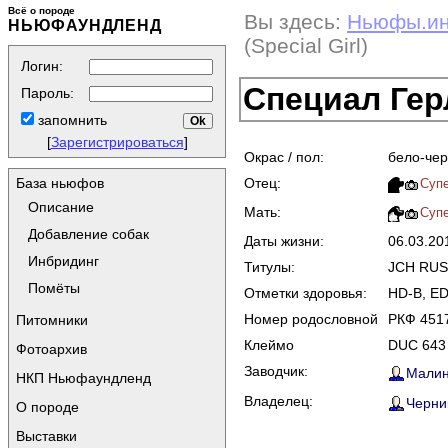
Всё о породе
Вы здесь:
Ньюфы.и
НЬЮФАУНДЛЕНД
(Special Girl)
Логин:
Специал Герл
Пароль:
запомнить
[
Зарегистрироваться
]
Окрас / пол:
бело-чер
Отец:
База ньюфов
Супе
Описание
Мать:
Супе
Добавление собак
Даты жизни:
06.03.20
Инбридинг
Титулы:
JCH RUS
Помёты
Отметки здоровья:
HD-B, ED-
Номер родословной
РКФ 451
Питомники
Клеймо
DUC 643
Фотоархив
Заводчик:
Малин
НКП Ньюфаундленд
Владелец:
Черник
О породе
Выставки