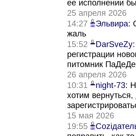
ее исполнении б
25 апреля 2026
14:27
Эльвира
:
жаль
15:52
DarSveZy
регистрации нов
питомник ПаДеДе
26 апреля 2026
10:31
night-73
: 
хотим вернуться,
зарегистрировать
15 мая 2026
19:55
Соziдател