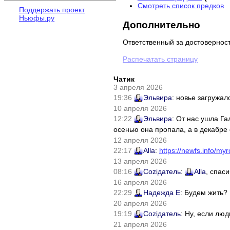
Смотреть список предков
Поддержать проект
Ньюфы.ру
Дополнительно
Ответственный за достовернос
Распечатать страницу
Чатик
3 апреля 2026
19:36
Эльвира
: новье загружал
10 апреля 2026
12:22
Эльвира
: От нас ушла Г
осенью она пропала, а в декабре 
12 апреля 2026
22:17
Alla
:
https://newfs.info/myr
13 апреля 2026
08:16
Соziдатель
:
Alla
, спас
16 апреля 2026
22:29
Надежда Е
: Будем жить?
20 апреля 2026
19:19
Соziдатель
: Ну, если лю
21 апреля 2026