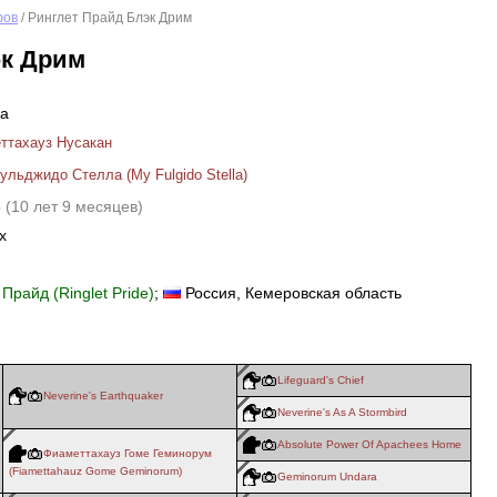
фов
/ Ринглет Прайд Блэк Дрим
эк Дрим
ка
ттахауз Нусакан
льджидо Стелла (My Fulgido Stella)
5
(10 лет 9 месяцев)
х
Прайд (Ringlet Pride)
;
Россия
, Кемеровская область
Lifeguard's Chief
Neverine's Earthquaker
Neverine's As A Stormbird
Absolute Power Of Apachees Home
Фиаметтахауз Гоме Геминорум
(Fiamettahauz Gome Geminorum)
Geminorum Undara