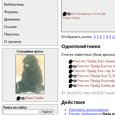
Библиотека
Форумы
Май Фульджидо Стелла (My
Fulgido Stella)
Дневники
Ссылки
Персоны
Отобразить колен:
4
5
6
7
8
9
1
О проекте
Однопомётники
Случайное фото:
Список известных (базе данны
Ринглет Прайд Багз Банн
Ринглет Прайд Балтис 
Ринглет Прайд Бест оф Б
Ринглет Прайд Бон Ту 
Ринглет Прайд Бьютиф
Ринглет Прайд Бэбби Д
ID: [d15297], http://d15297.newfs
Опал Скиби
Действия
Поиск по сайту:
Смотреть родословную
Расчет инбридинга
(beta 