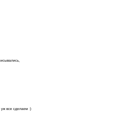
писывались,
 уж все сделаем :)