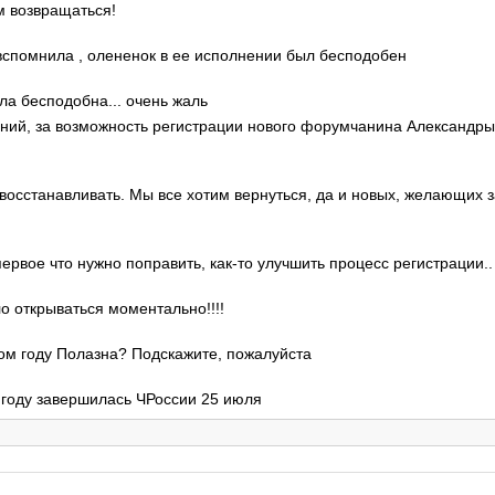
м возвращаться!
о вспомнила , олененок в ее исполнении был бесподобен
ла бесподобна... очень жаль
гений, за возможность регистрации нового форумчанина Александр
 восстанавливать. Мы все хотим вернуться, да и новых, желающих 
 первое что нужно поправить, как-то улучшить процесс регистрации..
ло открываться моментально!!!!
этом году Полазна? Подскажите, пожалуйста
м году завершилась ЧРоссии 25 июля