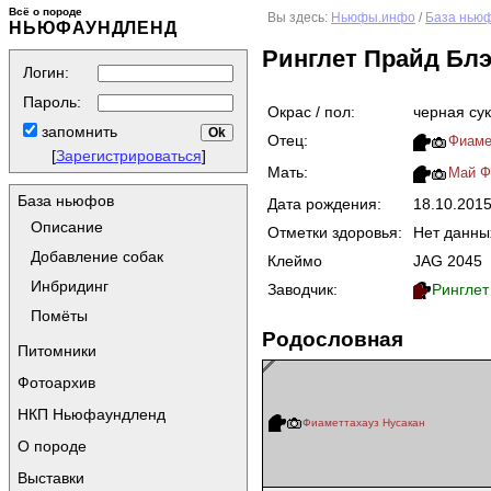
Всё о породе
Вы здесь:
Ньюфы.инфо
/
База нью
НЬЮФАУНДЛЕНД
Ринглет Прайд Бл
Логин:
Пароль:
Окрас / пол:
черная су
запомнить
Отец:
Фиаме
[
Зарегистрироваться
]
Мать:
Май Фу
База ньюфов
Дата рождения:
18.10.201
Описание
Отметки здоровья:
Нет данны
Добавление собак
Клеймо
JAG 2045
Инбридинг
Заводчик:
Ринглет 
Помёты
Родословная
Питомники
Фотоархив
НКП Ньюфаундленд
Фиаметтахауз Нусакан
О породе
Выставки