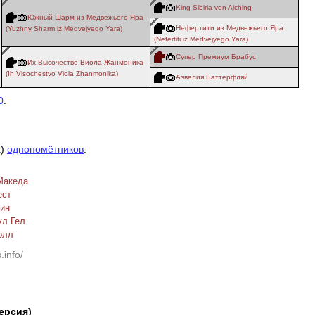
King Sibiria von Aiching
Южный Шарм из Медвежьего Яра
Нефертити из Медвежьего Яра
(Yuzhny Sharm iz Medvejyego Yara)
(Nefertiti iz Medvejyego Yara)
Супер Премиум Брабус
Их Высочество Виола Жанмоника
(Ih Visochestvo Viola Zhanmonika)
Аэвелия Баттерфляй
0
.
х)
однопомётников
:
и
Македа
ест
Вин
ул Гел
олл
.info/
версия)