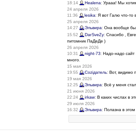
18:14
Healena
: Урааа! Мы хоти
24 апреля 2026
11:36
lesika
: Я вот Галю что-т
25 апреля 2026
14:27
Эльвира
: Она вообще бы
15:52
DarSveZy
: Спасибо , Ев
питомник ПаДеДе )
26 апреля 2026
10:31
night-73
: Надо-надо сайт
много.
15 мая 2026
19:55
Соziдатель
: Вот, видимо
19 мая 2026
12:25
Эльвира
: Всё у меня ста
21 июня 2026
22:24
irkaw
: В каких числах в 
29 июля 2026
16:32
Эльвира
: Полазна в это