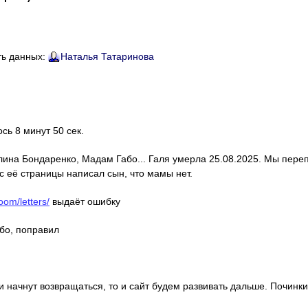
ть данных:
Наталья Татаринова
ось 8 минут 50 сек.
алина Бондаренко, Мадам Габо... Галя умерла 25.08.2025. Мы пере
с её страницы написал сын, что мамы нет.
oom/letters/
выдаёт ошибку
ибо, поправил
ди начнут возвращаться, то и сайт будем развивать дальше. Починки