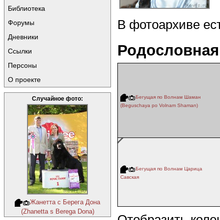
Библиотека
В фотоархиве ес
Форумы
Дневники
Родословная
Ссылки
Персоны
О проекте
Бегущая по Волнам Шаман
Случайное фото:
(Beguschaya po Volnam Shaman)
Бегущая по Волнам Царица
Савская
Жанетта с Берега Дона
(Zhanetta s Berega Dona)
Отобразить коле