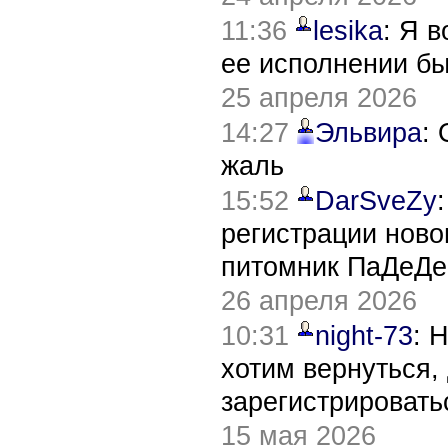
11:36
lesika
: Я 
ее исполнении б
25 апреля 2026
14:27
Эльвира
:
жаль
15:52
DarSveZy
регистрации нов
питомник ПаДеДе
26 апреля 2026
10:31
night-73
: 
хотим вернуться,
зарегистрировать
15 мая 2026