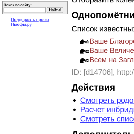
Поиск по сайту:
Однопомётни
Поддержать проект
Ньюфы.ру
Список известны
Ваше Благор
Ваше Величе
Всем на Заг
ID: [d14706], http:
Действия
Смотреть род
Расчет инбрид
Смотреть спис