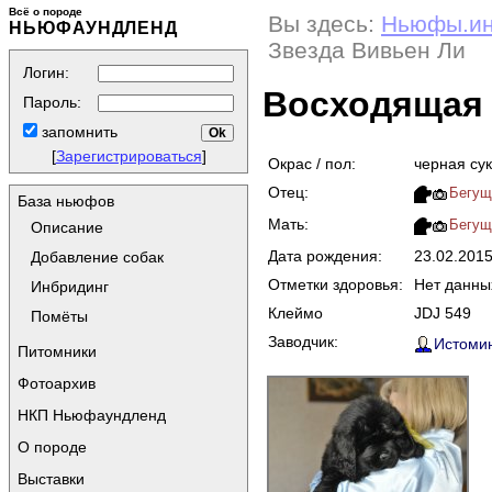
Всё о породе
Вы здесь:
Ньюфы.и
НЬЮФАУНДЛЕНД
Звезда Вивьен Ли
Логин:
Восходящая 
Пароль:
запомнить
[
Зарегистрироваться
]
Окрас / пол:
черная су
Отец:
Бегущ
База ньюфов
Мать:
Бегущ
Описание
Дата рождения:
23.02.201
Добавление собак
Отметки здоровья:
Нет данны
Инбридинг
Клеймо
JDJ 549
Помёты
Заводчик:
Истомин
Питомники
Фотоархив
НКП Ньюфаундленд
О породе
Выставки