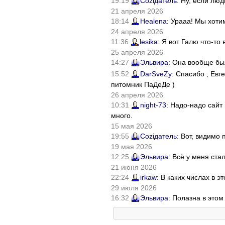
19:19
Соziдатель
: Ну, если лю
21 апреля 2026
18:14
Healena
: Урааа! Мы хоти
24 апреля 2026
11:36
lesika
: Я вот Галю что-т
25 апреля 2026
14:27
Эльвира
: Она вообще бы
15:52
DarSveZy
: Спасибо , Ев
питомник ПаДеДе )
26 апреля 2026
10:31
night-73
: Надо-надо сайт
много.
15 мая 2026
19:55
Соziдатель
: Вот, видимо
19 мая 2026
12:25
Эльвира
: Всё у меня ста
21 июня 2026
22:24
irkaw
: В каких числах в 
29 июля 2026
16:32
Эльвира
: Полазна в это