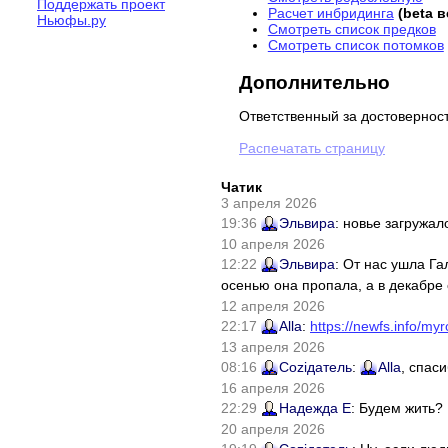
Поддержать проект
Расчет инбридинга
(beta 
Ньюфы.ру
Смотреть список предков
Смотреть список потомков
Дополнительно
Ответственный за достовернос
Распечатать страницу
Чатик
3 апреля 2026
19:36
Эльвира
: новье загружал
10 апреля 2026
12:22
Эльвира
: От нас ушла Г
осенью она пропала, а в декабре 
12 апреля 2026
22:17
Alla
:
https://newfs.info/myr
13 апреля 2026
08:16
Соziдатель
:
Alla
, спас
16 апреля 2026
22:29
Надежда Е
: Будем жить?
20 апреля 2026