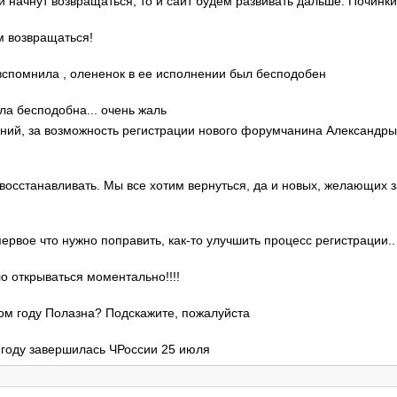
ди начнут возвращаться, то и сайт будем развивать дальше. Починки
м возвращаться!
о вспомнила , олененок в ее исполнении был бесподобен
ла бесподобна... очень жаль
гений, за возможность регистрации нового форумчанина Александр
 восстанавливать. Мы все хотим вернуться, да и новых, желающих 
 первое что нужно поправить, как-то улучшить процесс регистрации..
ло открываться моментально!!!!
этом году Полазна? Подскажите, пожалуйста
м году завершилась ЧРоссии 25 июля