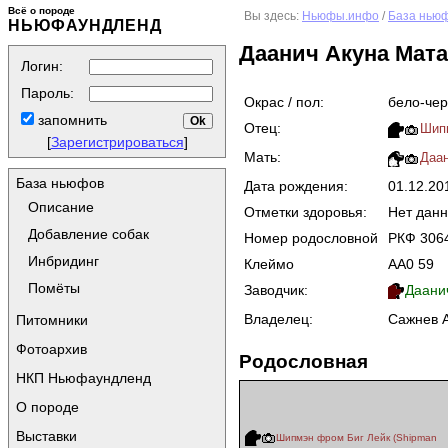
Всё о породе
Вы здесь:
Ньюфы.инфо
/
База нью
НЬЮФАУНДЛЕНД
Даанич Акуна Мата
Логин:
Пароль:
Окрас / пол:
бело-чер
запомнить
Отец:
Шипм
[
Зарегистрироваться
]
Мать:
Даан
База ньюфов
Дата рождения:
01.12.2
Описание
Отметки здоровья:
Нет дан
Добавление собак
Номер родословной
РКФ 306
Инбридинг
Клеймо
AA0 59
Помёты
Заводчик:
Даани
Владелец:
Сажнев 
Питомники
Фотоархив
Родословная
НКП Ньюфаундленд
О породе
Выставки
Шипмэн фром Биг Лейк (Shipman