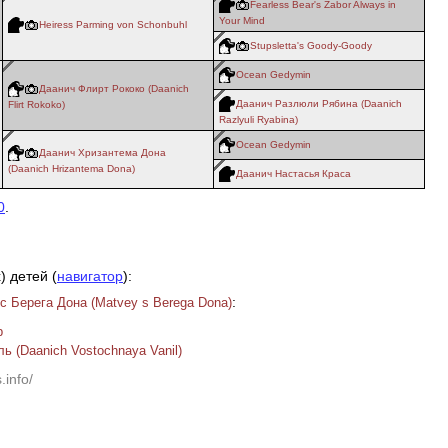
Fearless Bear's Zabor Always in
Your Mind
Heiress Parming von Schonbuhl
Stupsletta's Goody-Goody
Ocean Gedymin
Даанич Флирт Рококо (Daanich
Даанич Разлюли Рябина (Daanich
Flirt Rokoko)
Razlyuli Ryabina)
Ocean Gedymin
Даанич Хризантема Дона
(Daanich Hrizantema Dona)
Даанич Настасья Краса
0
.
) детей (
навигатор
):
:
с Берега Дона (Matvey s Berega Dona)
р
ь (Daanich Vostochnaya Vanil)
.info/