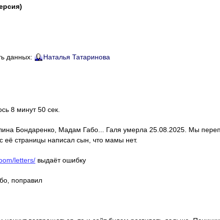
версия)
ть данных:
Наталья Татаринова
ось 8 минут 50 сек.
алина Бондаренко, Мадам Габо... Галя умерла 25.08.2025. Мы пере
с её страницы написал сын, что мамы нет.
oom/letters/
выдаёт ошибку
ибо, поправил