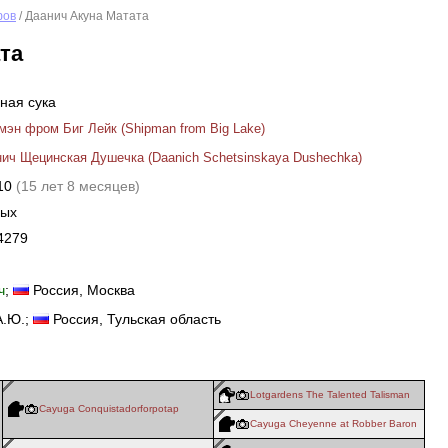
фов
/ Даанич Акуна Матата
та
ная сука
эн фром Биг Лейк (Shipman from Big Lake)
ич Щецинская Душечка (Daanich Schetsinskaya Dushechka)
010
(15 лет 8 месяцев)
ных
4279
ч
;
Россия
, Москва
А.Ю.;
Россия
, Тульская область
Lotgardens The Talented Talisman
Cayuga Conquistadorforpotap
Cayuga Cheyenne at Robber Baron