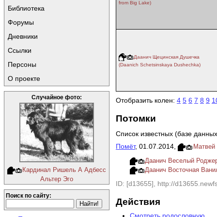
from Big Lake)
Библиотека
Форумы
Дневники
Ссылки
Даанич Щецинская Душечка
Персоны
(Daanich Schetsinskaya Dushechka)
О проекте
Случайное фото:
Отобразить колен:
4
5
6
7
8
9
1
Потомки
Список известных (базе данных
Помёт
, 01.07.2014,
Матвей 
Даанич Веселый Родже
Кардинал Ришель А Адбесс
Даанич Восточная Ванил
Альтер Эго
ID: [d13655], http://d13655.newfs
Поиск по сайту:
Действия
Смотреть родословную