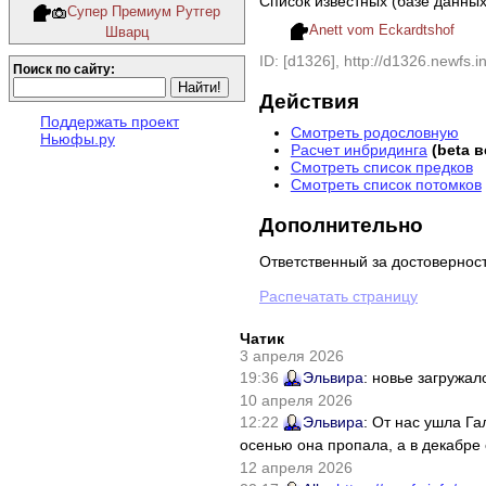
Список известных (базе данны
Супер Премиум Рутгер
Anett vom Eckardtshof
Шварц
ID: [d1326], http://d1326.newfs.in
Поиск по сайту:
Действия
Поддержать проект
Смотреть родословную
Ньюфы.ру
Расчет инбридинга
(beta 
Смотреть список предков
Смотреть список потомков
Дополнительно
Ответственный за достовернос
Распечатать страницу
Чатик
3 апреля 2026
19:36
Эльвира
: новье загружал
10 апреля 2026
12:22
Эльвира
: От нас ушла Г
осенью она пропала, а в декабре 
12 апреля 2026