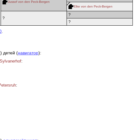
Jussof von den Peck-Bergen
Elke von den Peck-Bergen
?
?
?
0
.
) детей (
навигатор
):
:
Sylvanerhof
:
Petersruh