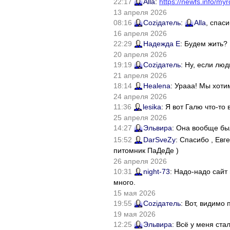
22:17
Alla
:
https://newfs.info/myr
13 апреля 2026
08:16
Соziдатель
:
Alla
, спас
16 апреля 2026
22:29
Надежда Е
: Будем жить?
20 апреля 2026
19:19
Соziдатель
: Ну, если лю
21 апреля 2026
18:14
Healena
: Урааа! Мы хоти
24 апреля 2026
11:36
lesika
: Я вот Галю что-т
25 апреля 2026
14:27
Эльвира
: Она вообще бы
15:52
DarSveZy
: Спасибо , Ев
питомник ПаДеДе )
26 апреля 2026
10:31
night-73
: Надо-надо сайт
много.
15 мая 2026
19:55
Соziдатель
: Вот, видимо
19 мая 2026
12:25
Эльвира
: Всё у меня ста