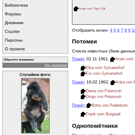
Библиотека
Antje von Trips Trill
Форумы
Дневники
Отобразить колен:
4
5
6
7
8
9
1
Ссылки
Персоны
Потомки
О проекте
Список известных (базе данных
Помёт
, 01.11.1961,
Anett vom 
Обратите внимание:
Дать объявление
Elka vom Sylvanerhof
Evi vom Sylvanerhof
Случайное фото:
Помёт
, 19.02.1962,
Anka von 
Diana von Petersruh
Dingo von Petersruh
Помёт
,
:
Britta von Paderborn
Frank vom Burgwall
Однопомётники