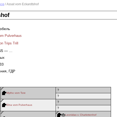
фов
/ Assat vom Eckardtshof
shof
кобель
vom Pulverhaus
on Trips Trill
955 — …
ных
33
ния, ГДР
?
Mytho vom Tore
?
?
Elna vom Pulverhaus
?
Leonidas v. Сharlottenhof