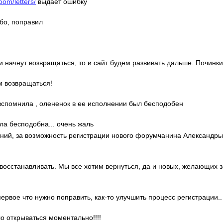
oom/letters/
выдаёт ошибку
ибо, поправил
ди начнут возвращаться, то и сайт будем развивать дальше. Починки
м возвращаться!
о вспомнила , олененок в ее исполнении был бесподобен
ла бесподобна... очень жаль
гений, за возможность регистрации нового форумчанина Александр
 восстанавливать. Мы все хотим вернуться, да и новых, желающих 
 первое что нужно поправить, как-то улучшить процесс регистрации..
ло открываться моментально!!!!