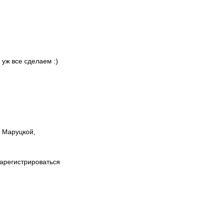
 уж все сделаем :)
ы Маруцкой,
зарегистрироваться