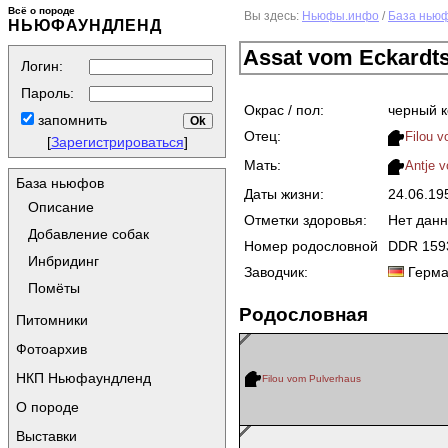
Всё о породе
Вы здесь:
Ньюфы.инфо
/
База нью
НЬЮФАУНДЛЕНД
Assat vom Eckardt
Логин:
Пароль:
Окрас / пол:
черный 
запомнить
Отец:
Filou 
[
Зарегистрироваться
]
Мать:
Antje v
База ньюфов
Даты жизни:
24.06.1
Описание
Отметки здоровья:
Нет дан
Добавление собак
Номер родословной
DDR 159
Инбридинг
Заводчик:
Герма
Помёты
Родословная
Питомники
Фотоархив
НКП Ньюфаундленд
Filou vom Pulverhaus
О породе
Выставки