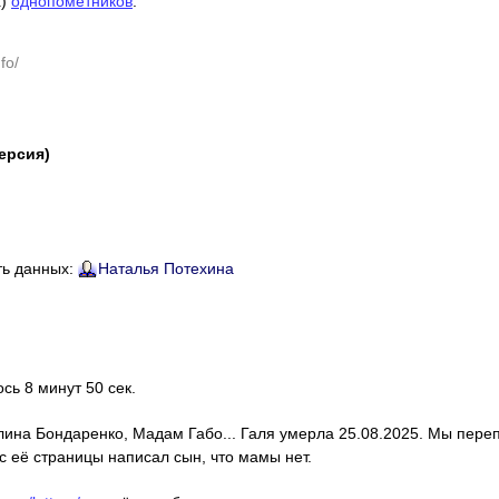
х)
однопомётников
:
fo/
версия)
ть данных:
Наталья Потехина
ось 8 минут 50 сек.
алина Бондаренко, Мадам Габо... Галя умерла 25.08.2025. Мы пере
с её страницы написал сын, что мамы нет.