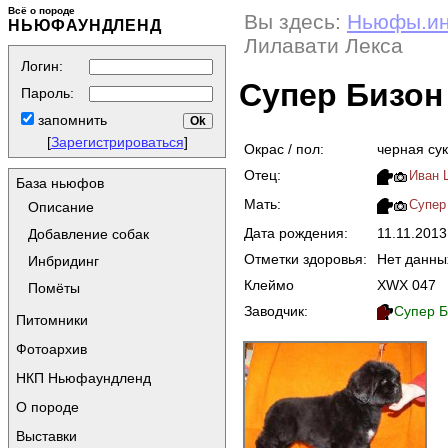
Всё о породе
Вы здесь:
Ньюфы.и
НЬЮФАУНДЛЕНД
Лилавати Лекса
Логин:
Супер Бизон
Пароль:
запомнить
[
Зарегистрироваться
]
Окрас / пол:
черная су
Отец:
Иван Ц
База ньюфов
Мать:
Супер
Описание
Дата рождения:
11.11.201
Добавление собак
Отметки здоровья:
Нет данны
Инбридинг
Клеймо
XWX 047
Помёты
Заводчик:
Супер Б
Питомники
Фотоархив
НКП Ньюфаундленд
О породе
Выставки