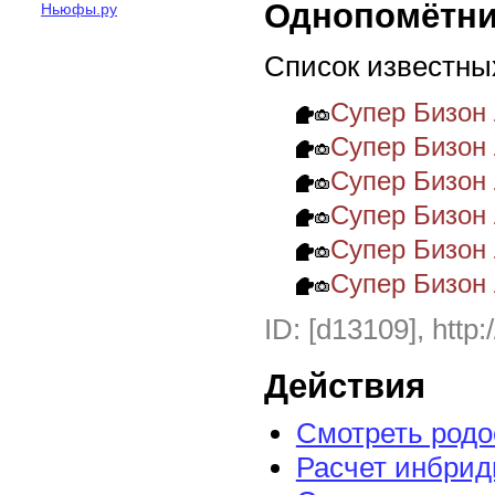
Однопомётни
Ньюфы.ру
Список известны
Супер Бизон
Супер Бизон
Супер Бизон
Супер Бизон
Супер Бизон
Супер Бизон 
ID: [d13109], http:
Действия
Смотреть род
Расчет инбрид