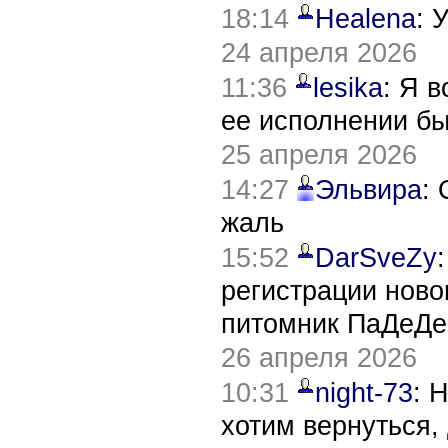
18:14
Healena
: 
24 апреля 2026
11:36
lesika
: Я 
ее исполнении б
25 апреля 2026
14:27
Эльвира
:
жаль
15:52
DarSveZy
регистрации нов
питомник ПаДеДе
26 апреля 2026
10:31
night-73
: 
хотим вернуться,