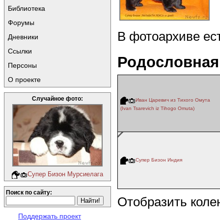
Библиотека
Форумы
В фотоархиве ес
Дневники
Ссылки
Родословная
Персоны
О проекте
Случайное фото:
Иван Царевич из Тихого Омута
(Ivan Tsarevich iz Tihogo Omuta)
Супер Бизон Индия
Супер Бизон Мурсиелага
Поиск по сайту:
Отобразить коле
Поддержать проект