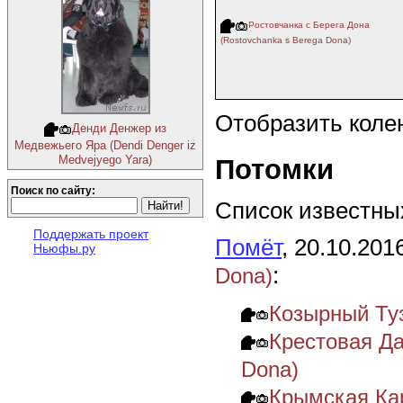
Ростовчанка с Берега Дона
(Rostovchanka s Berega Dona)
Отобразить коле
Денди Денжер из
Медвежьего Яра (Dendi Denger iz
Medvejyego Yara)
Потомки
Поиск по сайту:
Список известных
Поддержать проект
Помёт
, 20.10.201
Ньюфы.ру
:
Dona)
Козырный Туз
Крестовая Да
Dona)
Крымская Кар