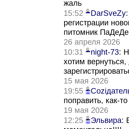
жаль
15:52
DarSveZy
регистрации нов
питомник ПаДеДе
26 апреля 2026
10:31
night-73
: 
хотим вернуться,
зарегистрировать
15 мая 2026
19:55
Соziдател
поправить, как-т
19 мая 2026
12:25
Эльвира
: