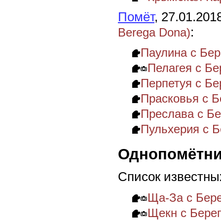
Помёт
, 27.01.201
:
Berega Dona)
Паулина с Бер
Пелагея с Бе
Перпетуя с Бе
Прасковья с Б
Преслава с Бе
Пульхерия с Бе
Однопомётни
Список известны
Ща-За с Бере
Щекн с Берег