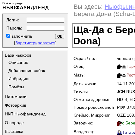
Всё о породе
Вы здесь:
Ньюфы.и
НЬЮФАУНДЛЕНД
Берега Дона (Scha-
Логин:
Ща-Да с Бере
Пароль:
запомнить
Dona)
[
Зарегистрироваться
]
База ньюфов
Окрас / пол:
черная с
Описание
Отец:
Парк
Добавление собак
Мать:
Рост
Инбридинг
Даты жизни:
14.11.20
Помёты
Титулы:
JCH RUS
Питомники
Отметки здоровья:
HD-B, ED-
Фотоархив
Номер родословной
РКФ 378
НКП Ньюфаундленд
Клеймо, Микрочип
GZE 189
О породе
Заводчик:
с Бере
Выставки
Владелец:
Татари