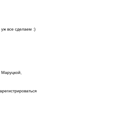
 уж все сделаем :)
ы Маруцкой,
зарегистрироваться