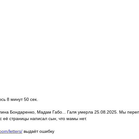
ось 8 минут 50 сек.
алина Бондаренко, Мадам Габо... Галя умерла 25.08.2025. Мы пере
с её страницы написал сын, что мамы нет.
oom/letters/
выдаёт ошибку