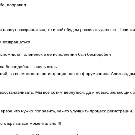
ибо, поправил
ди начнут возвращаться, то и сайт будем развивать дальше. Починки
м возвращаться!
о вспомнила , олененок в ее исполнении был бесподобен
ла бесподобна... очень жаль
гений, за возможность регистрации нового форумчанина Александр
 восстанавливать. Мы все хотим вернуться, да и новых, желающих 
 первое что нужно поправить, как-то улучшить процесс регистрации..
ло открываться моментально!!!!