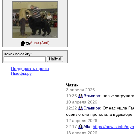
Анри (Anri)
Поиск по сайту:
Поддержать проект
Ньюфы.ру
Чатик
3 апреля 2026
19:36
Эльвира
: новье загружал
10 апреля 2026
12:22
Эльвира
: От нас ушла Г
осенью она пропала, а в декабре 
12 апреля 2026
22:17
Alla
:
https://newfs.info/myr
13 апреля 2026