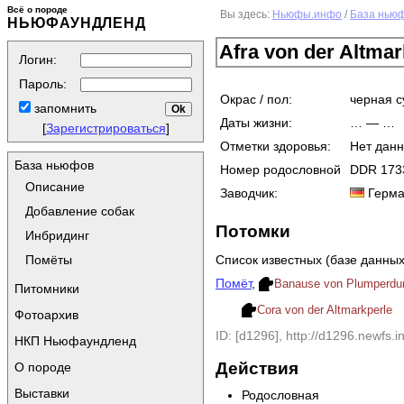
Всё о породе
Вы здесь:
Ньюфы.инфо
/
База нью
НЬЮФАУНДЛЕНД
Afra von der Altmar
Логин:
Пароль:
Окрас / пол:
черная с
запомнить
Даты жизни:
… — …
[
Зарегистрироваться
]
Отметки здоровья:
Нет дан
База ньюфов
Номер родословной
DDR 173
Описание
Заводчик:
Герма
Добавление собак
Потомки
Инбридинг
Список известных (базе данных
Помёты
Помёт
,
Banause von Plumperd
Питомники
Cora von der Altmarkperle
Фотоархив
ID: [d1296], http://d1296.newfs.in
НКП Ньюфаундленд
Действия
О породе
Выставки
Родословная