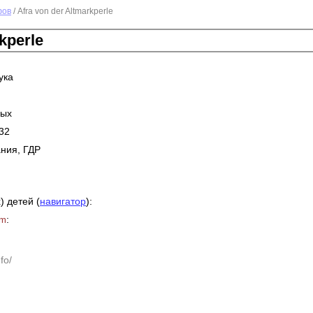
фов
/ Afra von der Altmarkperle
kperle
ука
ных
32
ния, ГДР
) детей (
навигатор
):
:
um
fo/