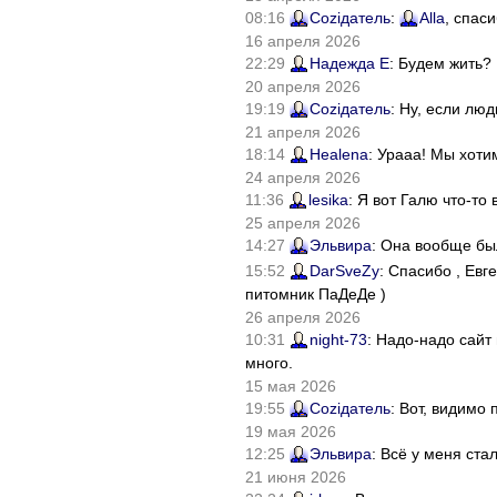
08:16
Соziдатель
:
Alla
, спас
16 апреля 2026
22:29
Надежда Е
: Будем жить?
20 апреля 2026
19:19
Соziдатель
: Ну, если лю
21 апреля 2026
18:14
Healena
: Урааа! Мы хоти
24 апреля 2026
11:36
lesika
: Я вот Галю что-т
25 апреля 2026
14:27
Эльвира
: Она вообще бы
15:52
DarSveZy
: Спасибо , Ев
питомник ПаДеДе )
26 апреля 2026
10:31
night-73
: Надо-надо сайт
много.
15 мая 2026
19:55
Соziдатель
: Вот, видимо
19 мая 2026
12:25
Эльвира
: Всё у меня ста
21 июня 2026