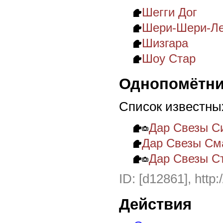
Шегги Дог
Шери-Шери-Л
Шизгара
Шоу Стар
Однопомётни
Список известны
Дар Свезы С
Дар Свезы См
Дар Свезы Ст
ID: [d12861], http:
Действия