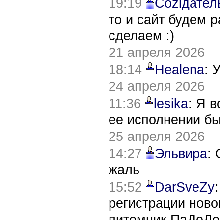
19:19
Соziдател
то и сайт будем 
сделаем :)
21 апреля 2026
18:14
Healena
: 
24 апреля 2026
11:36
lesika
: Я 
ее исполнении б
25 апреля 2026
14:27
Эльвира
:
жаль
15:52
DarSveZy
регистрации нов
питомник ПаДеДе