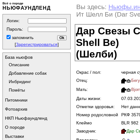
Всё о породе
Вы здесь:
Ньюфы.и
НЬЮФАУНДЛЕНД
Ит Шелл Би (Dar Svez
Логин:
Дар Свезы Со
Пароль:
запомнить
Shell Be)
[
Зарегистрироваться
]
(Шелби)
База ньюфов
Описание
Окрас / пол:
черная с
Добавление собак
Отец:
Бегу
Инбридинг
Мать:
Bjor
Помёты
Даты жизни:
07.03.2
Питомники
Отметки здоровья:
Нет дан
Фотоархив
Номер родословной
РКФ 357
НКП Ньюфаундленд
Клеймо
BLR 982
О породе
Заводчик:
Дар С
Выставки
Владелец: