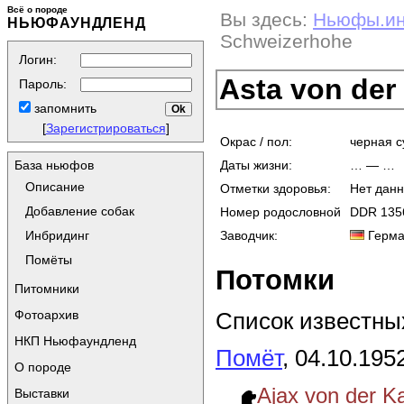
Всё о породе
Вы здесь:
Ньюфы.и
НЬЮФАУНДЛЕНД
Schweizerhohe
Логин:
Asta von der
Пароль:
запомнить
[
Зарегистрироваться
]
Окрас / пол:
черная с
Даты жизни:
… — …
База ньюфов
Описание
Отметки здоровья:
Нет дан
Добавление собак
Номер родословной
DDR 135
Заводчик:
Герма
Инбридинг
Помёты
Потомки
Питомники
Список известных
Фотоархив
НКП Ньюфаундленд
Помёт
, 04.10.195
О породе
Ajax von der K
Выставки