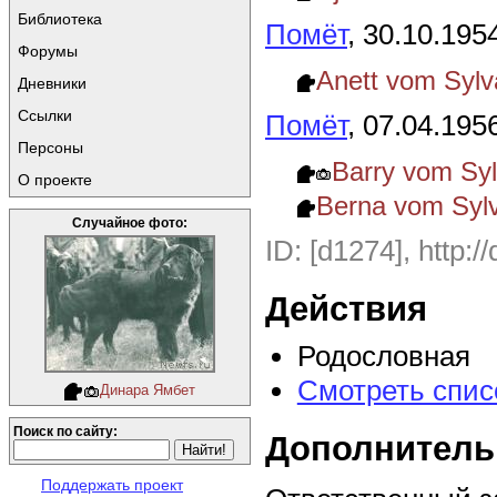
Библиотека
Помёт
, 30.10.195
Форумы
Anett vom Sylv
Дневники
Ссылки
Помёт
, 07.04.195
Персоны
Barry vom Sy
О проекте
Berna vom Syl
Случайное фото:
ID: [d1274], http:/
Действия
Родословная
Смотреть спис
Динара Ямбет
Поиск по сайту:
Дополнитель
Поддержать проект