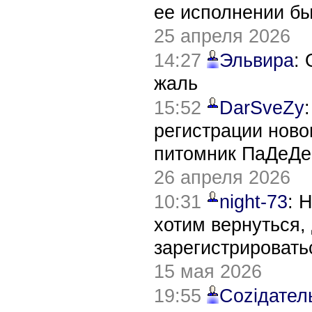
ее исполнении б
25 апреля 2026
14:27
Эльвира
:
жаль
15:52
DarSveZy
регистрации нов
питомник ПаДеДе
26 апреля 2026
10:31
night-73
: 
хотим вернуться,
зарегистрировать
15 мая 2026
19:55
Соziдател