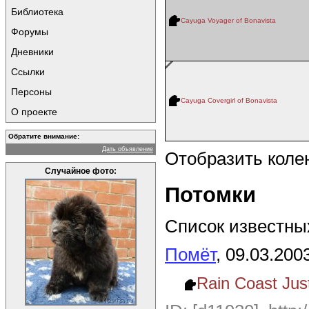
Библиотека
Cayuga Voyager of Bonavista
Форумы
Дневники
Ссылки
Персоны
Cayuga Covergirl of Bonavista
О проекте
Обратите внимание:
Дать объявление
Отобразить коле
Случайное фото:
Потомки
Список известных
Помёт
, 09.03.200
Rain Coast Jus