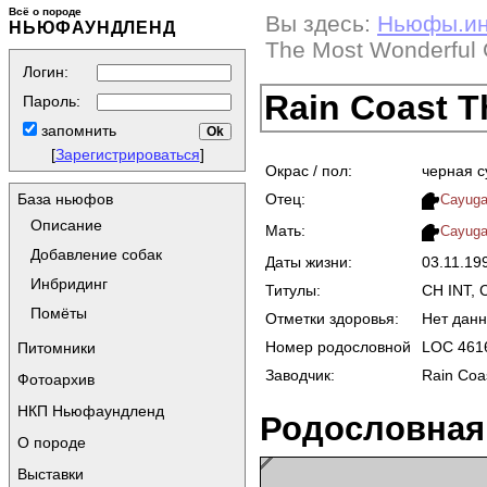
Всё о породе
Вы здесь:
Ньюфы.и
НЬЮФАУНДЛЕНД
The Most Wonderful G
Логин:
Rain Coast T
Пароль:
запомнить
[
Зарегистрироваться
]
Окрас / пол:
черная с
Отец:
База ньюфов
Cayuga
Описание
Мать:
Cayuga 
Добавление собак
Даты жизни:
03.11.19
Инбридинг
Титулы:
CH INT, 
Помёты
Отметки здоровья:
Нет дан
Номер родословной
LOC 461
Питомники
Заводчик:
Rain Coa
Фотоархив
НКП Ньюфаундленд
Родословная
О породе
Выставки