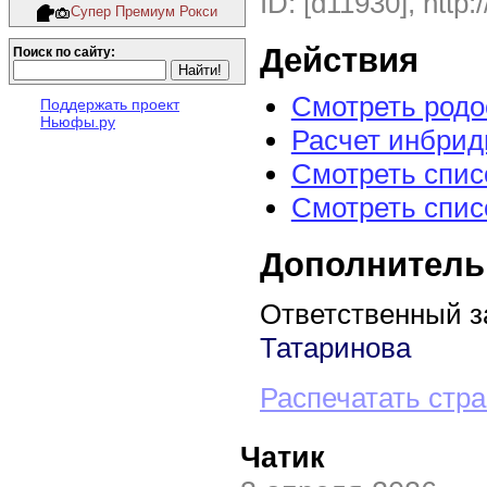
ID: [d11930], http:
Супер Премиум Рокси
Действия
Поиск по сайту:
Смотреть род
Поддержать проект
Ньюфы.ру
Расчет инбрид
Смотреть спис
Смотреть спис
Дополнитель
Ответственный з
Татаринова
Распечатать стр
Чатик