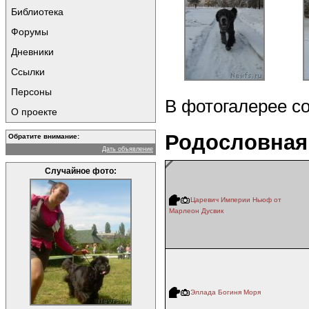
Библиотека
Форумы
Дневники
Ссылки
Персоны
В фотогалерее с
О проекте
Родословная
Обратите внимание:
Дать объявление
Случайное фото:
Царевич Империи Ньюф от
Марлеон Дусвик
Эллада Богиня Моря