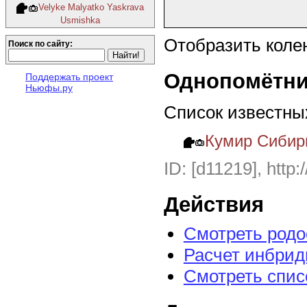
Velyke Malyatko Yaskrava
Usmishka
Отобразить коле
Поиск по сайту:
Однопомётни
Поддержать проект
Ньюфы.ру
Список известны
Кумир Сибир
ID: [d11219], http:
Действия
Смотреть род
Расчет инбрид
Смотреть спис