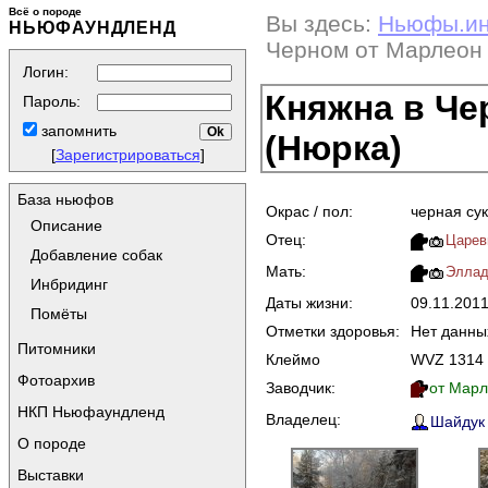
Всё о породе
Вы здесь:
Ньюфы.и
НЬЮФАУНДЛЕНД
Черном от Марлеон
Логин:
Княжна в Че
Пароль:
запомнить
(Нюрка)
[
Зарегистрироваться
]
База ньюфов
Окрас / пол:
черная су
Описание
Отец:
Царев
Добавление собак
Мать:
Эллад
Инбридинг
Даты жизни:
09.11.201
Помёты
Отметки здоровья:
Нет данны
Питомники
Клеймо
WVZ 1314
Фотоархив
Заводчик:
от Марл
НКП Ньюфаундленд
Владелец:
Шайдук 
О породе
Выставки