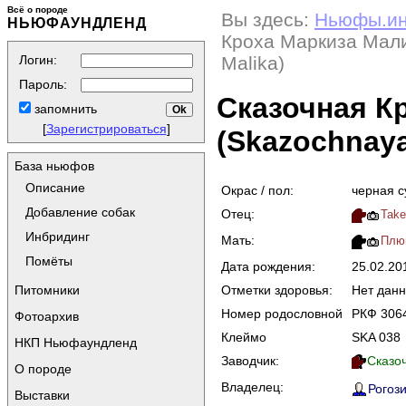
Всё о породе
Вы здесь:
Ньюфы.и
НЬЮФАУНДЛЕНД
Кроха Маркиза Мали
Логин:
Malika)
Пароль:
Сказочная К
запомнить
[
Зарегистрироваться
]
(Skazochnaya
База ньюфов
Описание
Окрас / пол:
черная с
Добавление собак
Отец:
Take
Инбридинг
Мать:
Плюш
Помёты
Дата рождения:
25.02.20
Отметки здоровья:
Нет дан
Питомники
Номер родословной
РКФ 306
Фотоархив
Клеймо
SKA 038
НКП Ньюфаундленд
Заводчик:
Сказо
О породе
Владелец:
Рогози
Выставки