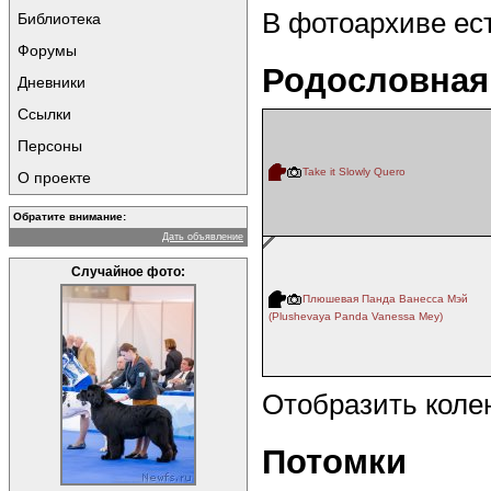
В фотоархиве ес
Библиотека
Форумы
Родословная
Дневники
Ссылки
Персоны
Take it Slowly Quero
О проекте
Обратите внимание:
Дать объявление
Случайное фото:
Плюшевая Панда Ванесса Мэй
(Plushevaya Panda Vanessa Mey)
Отобразить коле
Потомки