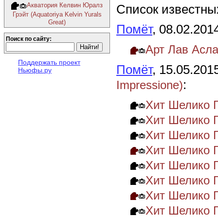
Акватория Келвин Юралз
Список известных
Грэйт (Aquatoriya Kelvin Yurals
Great)
Помёт
, 08.02.201
Поиск по сайту:
Арт Лав Асл
Поддержать проект
Помёт
, 15.05.201
Ньюфы.ру
:
Impressione)
Хит Шелико 
Хит Шелико 
Хит Шелико 
Хит Шелико 
Хит Шелико 
Хит Шелико 
Хит Шелико Г
Хит Шелико 