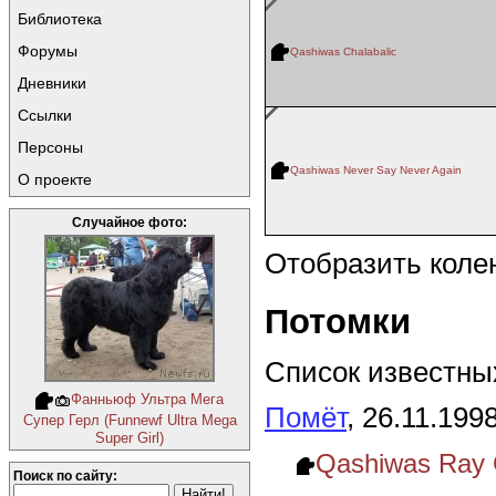
Библиотека
Форумы
Qashiwas Chalabalic
Дневники
Ссылки
Персоны
Qashiwas Never Say Never Again
О проекте
Случайное фото:
Отобразить коле
Потомки
Список известных
Фанньюф Ультра Мега
Помёт
, 26.11.199
Супер Герл (Funnewf Ultra Mega
Super Girl)
Qashiwas Ray 
Поиск по сайту: