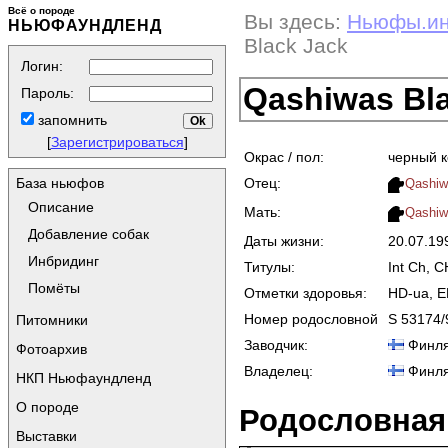
Всё о породе
Вы здесь:
Ньюфы.и
НЬЮФАУНДЛЕНД
Black Jack
Логин:
Qashiwas Bl
Пароль:
запомнить
[
Зарегистрироваться
]
Окрас / пол:
черный 
Отец:
База ньюфов
Qashiw
Описание
Мать:
Qashiw
Добавление собак
Даты жизни:
20.07.1
Инбридинг
Титулы:
Int Ch, 
Помёты
Отметки здоровья:
HD-ua, 
Номер родословной
S 53174/
Питомники
Заводчик:
Финля
Фотоархив
Владелец:
Финля
НКП Ньюфаундленд
О породе
Родословная
Выставки