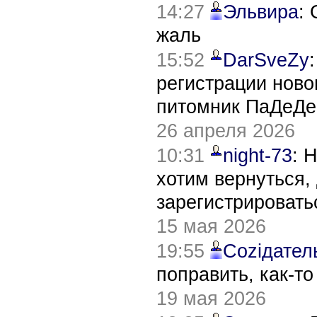
14:27
Эльвира
:
жаль
15:52
DarSveZy
регистрации нов
питомник ПаДеДе
26 апреля 2026
10:31
night-73
: 
хотим вернуться,
зарегистрировать
15 мая 2026
19:55
Соziдател
поправить, как-т
19 мая 2026