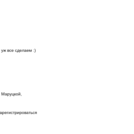
 уж все сделаем :)
ы Маруцкой,
зарегистрироваться