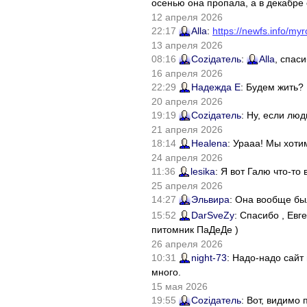
осенью она пропала, а в декабре 
12 апреля 2026
22:17
Alla
:
https://newfs.info/myr
13 апреля 2026
08:16
Соziдатель
:
Alla
, спас
16 апреля 2026
22:29
Надежда Е
: Будем жить?
20 апреля 2026
19:19
Соziдатель
: Ну, если лю
21 апреля 2026
18:14
Healena
: Урааа! Мы хоти
24 апреля 2026
11:36
lesika
: Я вот Галю что-т
25 апреля 2026
14:27
Эльвира
: Она вообще бы
15:52
DarSveZy
: Спасибо , Ев
питомник ПаДеДе )
26 апреля 2026
10:31
night-73
: Надо-надо сайт
много.
15 мая 2026
19:55
Соziдатель
: Вот, видимо