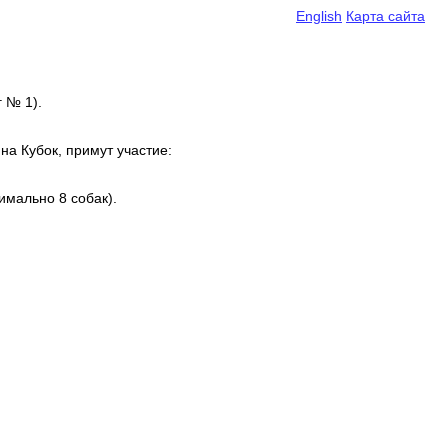
English
Карта сайта
 № 1).
а Кубок, примут участие:
имально 8 собак).