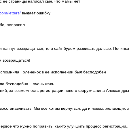
с её страницы написал сын, что мамы нет.
oom/letters/
выдаёт ошибку
ибо, поправил
ди начнут возвращаться, то и сайт будем развивать дальше. Починки
м возвращаться!
о вспомнила , олененок в ее исполнении был бесподобен
ла бесподобна... очень жаль
гений, за возможность регистрации нового форумчанина Александр
 восстанавливать. Мы все хотим вернуться, да и новых, желающих 
 первое что нужно поправить, как-то улучшить процесс регистрации..