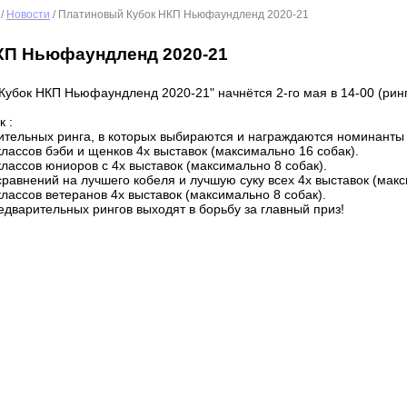
/
Новости
/ Платиновый Кубок НКП Ньюфаундленд 2020-21
КП Ньюфаундленд 2020-21
Кубок НКП Ньюфаундленд 2020-21" начнётся 2-го мая в 14-00 (ринг
 :
ительных ринга, в которых выбираются и награждаются номинанты н
классов бэби и щенков 4х выставок (максимально 16 собак).
классов юниоров с 4х выставок (максимально 8 собак).
 сравнений на лучшего кобеля и лучшую суку всех 4х выставок (макс
классов ветеранов 4х выставок (максимально 8 собак).
дварительных рингов выходят в борьбу за главный приз!