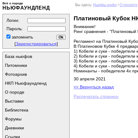
Всё о породе
Вы здесь:
Ньюфы.инфо
/
О проекте
НЬЮФАУНДЛЕНД
Платиновый Кубок Н
Логин:
Внимание!
Пароль:
Ринг сравнения - "Платиновый 
запомнить
Регламент на Платиновый Кубок
[
Зарегистрироваться
]
В Платиновом Кубке 4 предвар
1) Кобели и суки - победители 
2) Кобели и суки - победители 
База ньюфов
3) Кобели и суки - победители
Питомники
4) Кобели и суки - победители 
Номинанты - победители 4х пре
Фотоархив
30 апреля 2021
НКП Ньюфаундленд
<< Вернуться назад
О породе
Распечатать страницу
Выставки
Библиотека
Форумы
Дневники
Ссылки