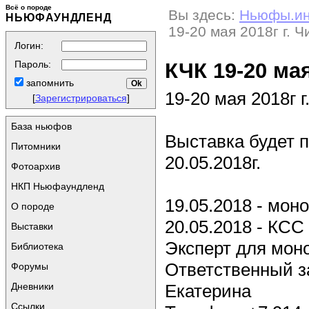
Всё о породе
Вы здесь:
Ньюфы.и
НЬЮФАУНДЛЕНД
19-20 мая 2018г г. Ч
Логин:
КЧК 19-20 мая
Пароль:
запомнить
19-20 мая 2018г
[
Зарегистрироваться
]
База ньюфов
Выставка будет п
Питомники
20.05.2018г.
Фотоархив
НКП Ньюфаундленд
19.05.2018 - мо
О породе
20.05.2018 - КСС
Выставки
Эксперт для мон
Библиотека
Ответственный з
Форумы
Дневники
Екатерина
Ссылки