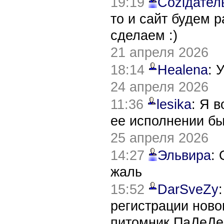
19:19
Соziдател
то и сайт будем 
сделаем :)
21 апреля 2026
18:14
Healena
: 
24 апреля 2026
11:36
lesika
: Я 
ее исполнении б
25 апреля 2026
14:27
Эльвира
:
жаль
15:52
DarSveZy
регистрации нов
питомник ПаДеДе