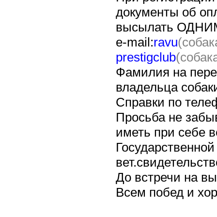
документы об оп
высылать ОДН
e-mail:
ravu
(собак
prestigclub
(собак
Фамилия на пере
владельца собаки
Справки по телеф
Просьба не забы
иметь при себе 
Государственной
вет.свидетельст
До встречи на вы
Всем побед и хо