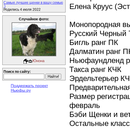
Самые лучшие щенки в вашу семью
Елена Круус (Эс
:)
Родились 4 июля 2022
Случайное фото:
Монопородная вы
Русский Черный 
Бигль ранг ПК
Далматин ранг П
Ньюфаундленд р
Юнона
Такса ранг КЧК
Поиск по сайту:
Эрдельтерьер К
Предварительная
Поддержать проект
Ньюфы.ру
Размер регистра
февраль
Бэби Щенки и ве
Остальные класс