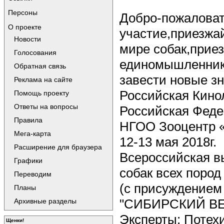
Персоны
Добро-пожаловат
О проекте
участие,приезжа
Новости
мире собак,прие
Голосования
единомышленника
Обратная связь
завести новые зн
Реклама на сайте
Российская Кино
Помощь проекту
Ответы на вопросы
Российская Феде
Правила
НГОО Зооцентр 
Мега-карта
12-13 мая 2018г.
Расширение для браузера
Всероссийская в
Графики
собак всех пород
Переводим
(с присуждением
Планы
"СИБИРСКИЙ В
Архивные разделы
Эксперты: Потехи
Щенки!