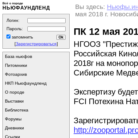
Всё о породе
Вы здесь:
Ньюфы.и
НЬЮФАУНДЛЕНД
мая 2018 г. Новосиб
Логин:
ПК 12 мая 20
Пароль:
запомнить
НГООЗ "Престиж
[
Зарегистрироваться
]
Российская Кино
База ньюфов
2018г на монопо
Питомники
Сибирские Медвед
Фотоархив
НКП Ньюфаундленд
Экспертизу буде
О породе
FCI Потехина На
Выставки
Библиотека
Зарегистрироват
Форумы
Дневники
http://zooportal.p
Ссылки