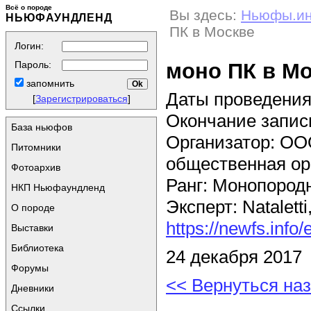
Всё о породе
Вы здесь:
Ньюфы.и
НЬЮФАУНДЛЕНД
ПК в Москве
Логин:
моно ПК в М
Пароль:
запомнить
Даты проведения:
[
Зарегистрироваться
]
Окончание записи
База ньюфов
Организатор: ОО
Питомники
общественная ор
Фотоархив
Ранг: Монопород
НКП Ньюфаундленд
Эксперт: Natalett
О породе
https://newfs.info/
Выставки
Библиотека
24 декабря 2017
Форумы
<< Вернуться на
Дневники
Ссылки