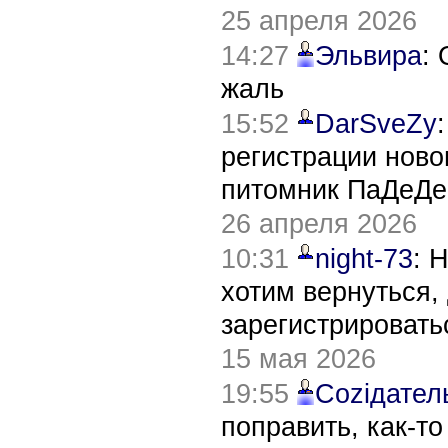
25 апреля 2026
14:27
Эльвира
:
жаль
15:52
DarSveZy
регистрации нов
питомник ПаДеДе
26 апреля 2026
10:31
night-73
: 
хотим вернуться,
зарегистрировать
15 мая 2026
19:55
Соziдател
поправить, как-т