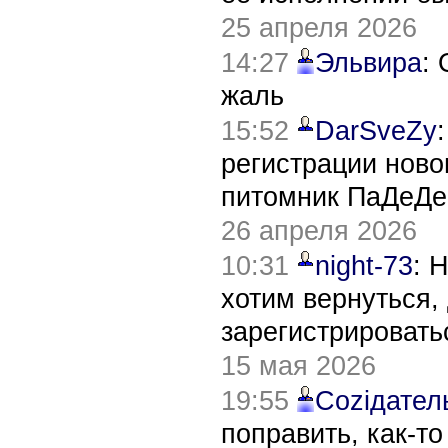
25 апреля 2026
14:27
Эльвира
:
жаль
15:52
DarSveZy
регистрации нов
питомник ПаДеДе
26 апреля 2026
10:31
night-73
: 
хотим вернуться,
зарегистрировать
15 мая 2026
19:55
Соziдател
поправить, как-т