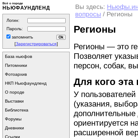
Всё о породе
Вы здесь:
Ньюфы.и
НЬЮФАУНДЛЕНД
вопросы
/ Регионы
Логин:
Регионы
Пароль:
запомнить
[
Зарегистрироваться
]
Регионы — это г
Позволяет указы
База ньюфов
персон, собак, вы
Питомники
Фотоархив
Для кого эта
НКП Ньюфаундленд
О породе
У пользователей
Выставки
(указания, выбор
Библиотека
дополнительные 
Форумы
ориентируется на
Дневники
расширенной вер
Ссылки