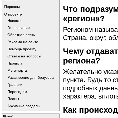
Персоны
Что подразу
О проекте
«регион»?
Новости
Регионом называ
Голосования
Обратная связь
Страна, округ, об
Реклама на сайте
Чему отдават
Помощь проекту
Ответы на вопросы
региона?
Правила
Желательно указ
Мега-карта
Расширение для браузера
пункта. Будь то 
Графики
подробных данны
Переводим
характера, вплот
Планы
Архивные разделы
Как происход
Щенки!