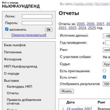
Всё о породе
Вы здесь:
Ньюфы.инфо
/
Выставки
НЬЮФАУНДЛЕНД
Отчеты
Логин:
Пароль:
Отчеты за:
2005
,
2006
,
2007
,
2
2021
,
2023
,
2024
,
2025
год.
запомнить
[
Зарегистрироваться
]
Источник данных:
Год проведения:
с
База ньюфов
Ранг:
Питомники
C участием собаки:
Не 
Фотоархив
Судья:
НКП Ньюфаундленд
Есть приглашение:
О породе
Есть отчет:
Выставки
Отображать результатов:
Календарь НКП
Отчеты
Правила добавления
Дата
Ранг
отчётов.
1
24 ноября 2007
Всепор