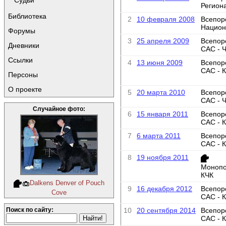
Судьи
Регион
Библиотека
2
10 февраля 2008
Всепор
Национ
Форумы
3
25 апреля 2009
Всепор
Дневники
САС - 
Ссылки
4
13 июня 2009
Всепор
САС - 
Персоны
О проекте
5
20 марта 2010
Всепор
САС - 
Случайное фото:
6
15 января 2011
Всепор
САС - 
7
6 марта 2011
Всепор
САС - 
8
19 ноября 2011
Монопо
КЧК
Dalkens Denver of Pouch
9
16 декабря 2012
Всепор
Cove
САС - 
10
20 сентября 2014
Всепор
Поиск по сайту:
САС - 