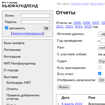
Всё о породе
Вы здесь:
Ньюфы.инфо
/
Выставки
НЬЮФАУНДЛЕНД
Отчеты
Логин:
Пароль:
Отчеты за:
2005
,
2006
,
2007
,
2
2021
,
2023
,
2024
,
2025
год.
запомнить
[
Зарегистрироваться
]
Источник данных:
Год проведения:
с
База ньюфов
Ранг:
Питомники
C участием собаки:
Не 
Фотоархив
Судья:
НКП Ньюфаундленд
Есть приглашение:
О породе
Есть отчет:
Выставки
Отображать результатов:
Календарь НКП
Отчеты
Правила добавления
Дата
Ранг
отчётов.
1
6 марта 2016
Всепородн