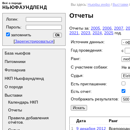
Всё о породе
Вы здесь:
Ньюфы.инфо
/
Выставки
НЬЮФАУНДЛЕНД
Отчеты
Логин:
Пароль:
Отчеты за:
2005
,
2006
,
2007
,
2
2021
,
2023
,
2024
,
2025
год.
запомнить
[
Зарегистрироваться
]
Источник данных:
Год проведения:
с
База ньюфов
Ранг:
Питомники
C участием собаки:
Не 
Фотоархив
Судья:
НКП Ньюфаундленд
Есть приглашение:
О породе
Есть отчет:
Выставки
Отображать результатов:
Календарь НКП
Отчеты
Правила добавления
Дата
Ранг
отчётов.
1
9 декабря 2012
Всепородн