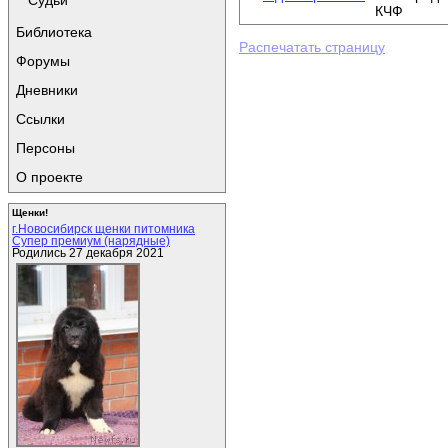
Судьи
КЧФ
Библиотека
Распечатать страницу
Форумы
Дневники
Ссылки
Персоны
О проекте
Щенки!
г.Новосибирск щенки питомника
Супер премиум (нарядные)
Родились 27 декабря 2021