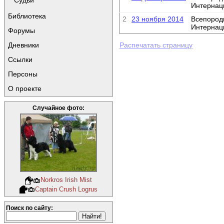
Судьи
Интернац
Библиотека
2
23 ноября 2014
Всепород
Интернац
Форумы
Дневники
Распечатать страницу
Ссылки
Персоны
О проекте
Случайное фото:
Norkros Irish Mist
Captain Crush Logrus
Поиск по сайту: