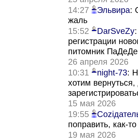
14:27
Эльвира
:
жаль
15:52
DarSveZy
регистрации нов
питомник ПаДеДе
26 апреля 2026
10:31
night-73
: 
хотим вернуться,
зарегистрировать
15 мая 2026
19:55
Соziдател
поправить, как-т
19 мая 2026