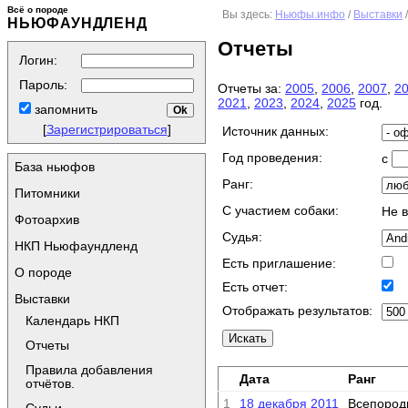
Всё о породе
Вы здесь:
Ньюфы.инфо
/
Выставки
НЬЮФАУНДЛЕНД
Отчеты
Логин:
Пароль:
Отчеты за:
2005
,
2006
,
2007
,
2
2021
,
2023
,
2024
,
2025
год.
запомнить
[
Зарегистрироваться
]
Источник данных:
Год проведения:
с
База ньюфов
Ранг:
Питомники
C участием собаки:
Не 
Фотоархив
Судья:
НКП Ньюфаундленд
Есть приглашение:
О породе
Есть отчет:
Выставки
Отображать результатов:
Календарь НКП
Отчеты
Правила добавления
Дата
Ранг
отчётов.
1
18 декабря 2011
Всепород