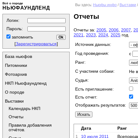
Всё о породе
Вы здесь:
Ньюфы.инфо
/
Выставки
НЬЮФАУНДЛЕНД
Отчеты
Логин:
Пароль:
Отчеты за:
2005
,
2006
,
2007
,
2
2021
,
2023
,
2024
,
2025
год.
запомнить
[
Зарегистрироваться
]
Источник данных:
Год проведения:
с
База ньюфов
Ранг:
Питомники
C участием собаки:
Не 
Фотоархив
Судья:
НКП Ньюфаундленд
Есть приглашение:
О породе
Есть отчет:
Выставки
Отображать результатов:
Календарь НКП
Отчеты
Правила добавления
Дата
Ранг
отчётов.
1
10 июля 2011
Всепород