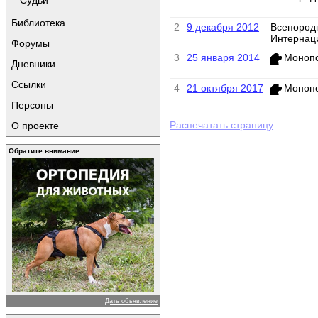
Судьи
Библиотека
2
9 декабря 2012
Всепород
Интернац
Форумы
3
25 января 2014
Монопо
Дневники
Ссылки
4
21 октября 2017
Монопо
Персоны
Распечатать страницу
О проекте
Обратите внимание:
Дать объявление