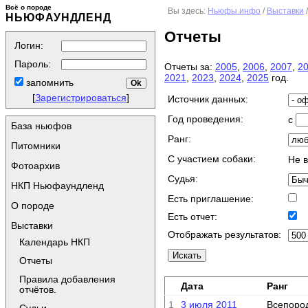
Всё о породе
Вы здесь:
Ньюфы.инфо
/
Выставки
НЬЮФАУНДЛЕНД
Отчеты
Логин:
Пароль:
Отчеты за:
2005
,
2006
,
2007
,
2
2021
,
2023
,
2024
,
2025
год.
запомнить
[
Зарегистрироваться
]
Источник данных:
Год проведения:
с
База ньюфов
Ранг:
Питомники
C участием собаки:
Не 
Фотоархив
Судья:
НКП Ньюфаундленд
Есть приглашение:
О породе
Есть отчет:
Выставки
Отображать результатов:
Календарь НКП
Отчеты
Правила добавления
Дата
Ранг
отчётов.
1
3 июля 2011
Всепород