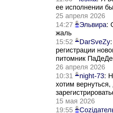
ее исполнении б
25 апреля 2026
14:27
Эльвира
:
жаль
15:52
DarSveZy
регистрации нов
питомник ПаДеДе
26 апреля 2026
10:31
night-73
: 
хотим вернуться,
зарегистрировать
15 мая 2026
19:55
Соziдател