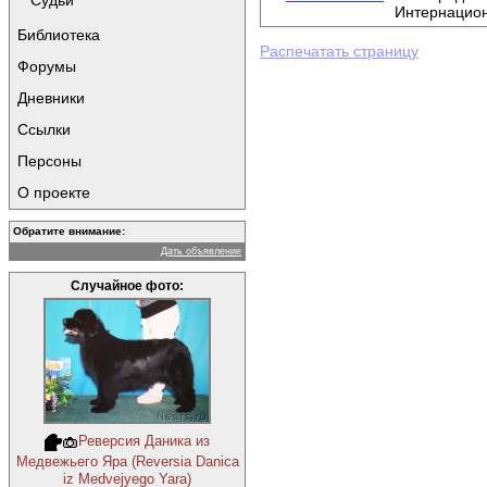
Судьи
Интернацио
Библиотека
Распечатать страницу
Форумы
Дневники
Ссылки
Персоны
О проекте
Обратите внимание:
Дать объявление
Случайное фото:
Реверсия Даника из
Медвежьего Яра (Reversia Danica
iz Medvejyego Yara)