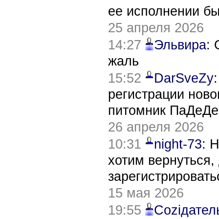
ее исполнении б
25 апреля 2026
14:27
Эльвира
:
жаль
15:52
DarSveZy
регистрации нов
питомник ПаДеДе
26 апреля 2026
10:31
night-73
: 
хотим вернуться,
зарегистрировать
15 мая 2026
19:55
Соziдател