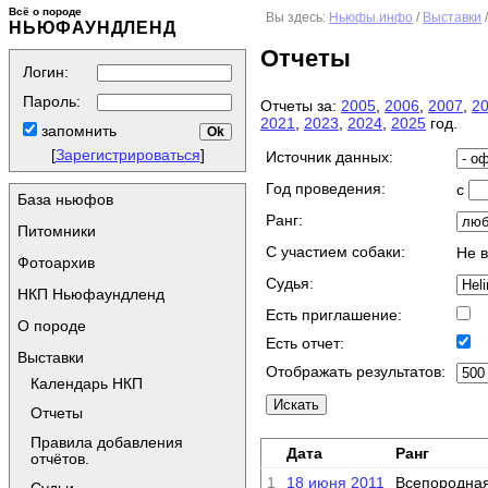
Всё о породе
Вы здесь:
Ньюфы.инфо
/
Выставки
НЬЮФАУНДЛЕНД
Отчеты
Логин:
Пароль:
Отчеты за:
2005
,
2006
,
2007
,
2
2021
,
2023
,
2024
,
2025
год.
запомнить
[
Зарегистрироваться
]
Источник данных:
Год проведения:
с
База ньюфов
Ранг:
Питомники
C участием собаки:
Не 
Фотоархив
Судья:
НКП Ньюфаундленд
Есть приглашение:
О породе
Есть отчет:
Выставки
Отображать результатов:
Календарь НКП
Отчеты
Правила добавления
Дата
Ранг
отчётов.
1
18 июня 2011
Всепородная