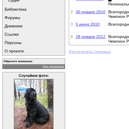
Судьи
Региональ
Библиотека
2
30 января 2010
Всепородн
Чемпион 
Форумы
3
5 июня 2010
Всепородн
Дневники
Ссылки
4
28 января 2012
Всепородн
Чемпион 
Персоны
О проекте
Распечатать страницу
Обратите внимание:
Дать объявление
Случайное фото: