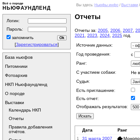
Всё о породе
Вы здесь:
Ньюфы.инфо
/
Выставки
НЬЮФАУНДЛЕНД
Отчеты
Логин:
Пароль:
Отчеты за:
2005
,
2006
,
2007
,
2
2021
,
2023
,
2024
,
2025
год.
запомнить
[
Зарегистрироваться
]
Источник данных:
Год проведения:
с
База ньюфов
Ранг:
Питомники
C участием собаки:
Не 
Фотоархив
Судья:
НКП Ньюфаундленд
Есть приглашение:
О породе
Есть отчет:
Выставки
Отображать результатов:
Календарь НКП
Отчеты
Правила добавления
Дата
Ранг
отчётов.
1
31 марта 2007
Монопо