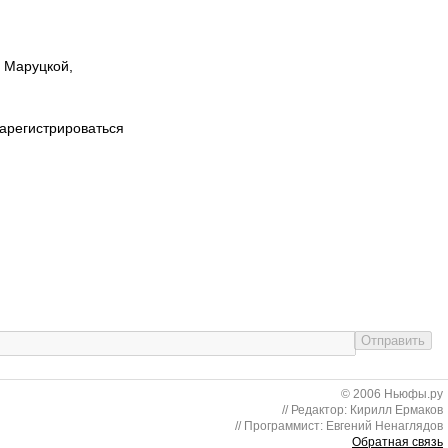
ы Маруцкой,
зарегистрироваться
© 2006 Ньюфы.ру
// Редактор: Кирилл Ермаков
// Программист: Евгений Ненаглядов
Обратная связь