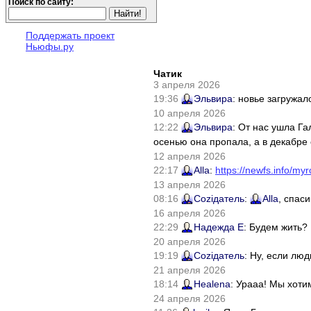
Поиск по сайту:
Поддержать проект
Ньюфы.ру
Чатик
3 апреля 2026
19:36
Эльвира
: новье загружал
10 апреля 2026
12:22
Эльвира
: От нас ушла Г
осенью она пропала, а в декабре 
12 апреля 2026
22:17
Alla
:
https://newfs.info/myr
13 апреля 2026
08:16
Соziдатель
:
Alla
, спас
16 апреля 2026
22:29
Надежда Е
: Будем жить?
20 апреля 2026
19:19
Соziдатель
: Ну, если лю
21 апреля 2026
18:14
Healena
: Урааа! Мы хоти
24 апреля 2026