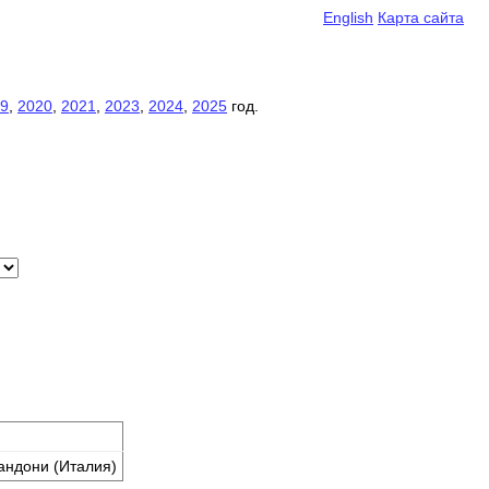
English
Карта сайта
9
,
2020
,
2021
,
2023
,
2024
,
2025
год.
Вандони (Италия)