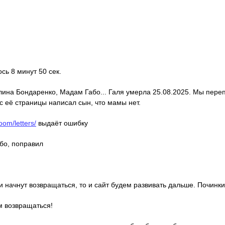
ось 8 минут 50 сек.
алина Бондаренко, Мадам Габо... Галя умерла 25.08.2025. Мы пере
с её страницы написал сын, что мамы нет.
oom/letters/
выдаёт ошибку
ибо, поправил
ди начнут возвращаться, то и сайт будем развивать дальше. Починки
м возвращаться!