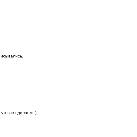
писывались,
 уж все сделаем :)