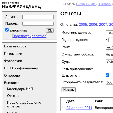
Всё о породе
Вы здесь:
Ньюфы.инфо
/
Выставки
НЬЮФАУНДЛЕНД
Отчеты
Логин:
Пароль:
Отчеты за:
2005
,
2006
,
2007
,
2
запомнить
Источник данных:
[
Зарегистрироваться
]
Год проведения:
с
База ньюфов
Ранг:
Питомники
C участием собаки:
Не 
Фотоархив
Судья:
НКП Ньюфаундленд
Есть приглашение:
О породе
Есть отчет:
Отображать результатов:
Выставки
Календарь НКП
Отчеты
Дата
Ранг
Правила добавления
отчётов.
1
24 апреля 2011
Всепородн