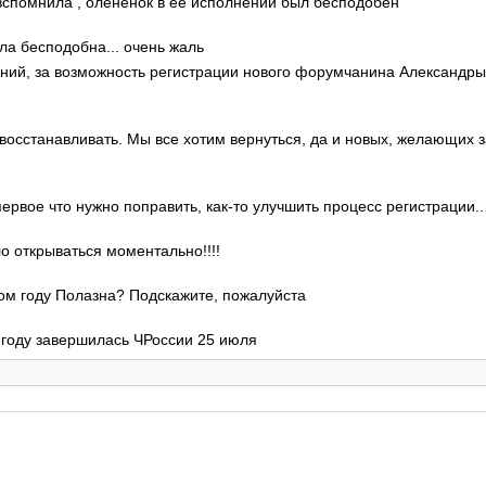
о вспомнила , олененок в ее исполнении был бесподобен
ла бесподобна... очень жаль
гений, за возможность регистрации нового форумчанина Александр
 восстанавливать. Мы все хотим вернуться, да и новых, желающих 
 первое что нужно поправить, как-то улучшить процесс регистрации..
ло открываться моментально!!!!
этом году Полазна? Подскажите, пожалуйста
м году завершилась ЧРоссии 25 июля