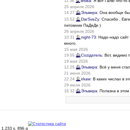
11:36
lesika
: Я вот Галю что-т
25 апреля 2026
14:27
Эльвира
: Она вообще бы
15:52
DarSveZy
: Спасибо , Ев
питомник ПаДеДе )
26 апреля 2026
10:31
night-73
: Надо-надо сайт
много.
15 мая 2026
19:55
Соziдатель
: Вот, видимо
19 мая 2026
12:25
Эльвира
: Всё у меня ста
21 июня 2026
22:24
irkaw
: В каких числах в 
29 июля 2026
16:32
Эльвира
: Полазна в это
1.233 s, 896 q