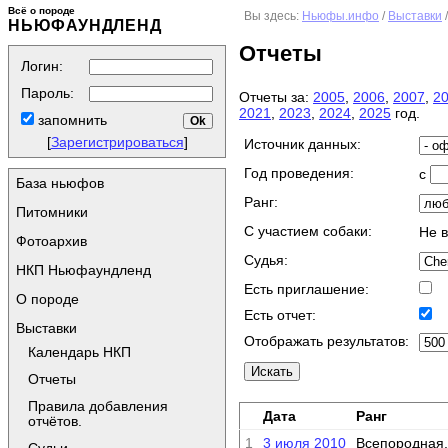
Всё о породе
Вы здесь:
Ньюфы.инфо
/
Выставки
НЬЮФАУНДЛЕНД
Отчеты
Логин:
Пароль:
Отчеты за:
2005
,
2006
,
2007
,
2
2021
,
2023
,
2024
,
2025
год.
запомнить
[
Зарегистрироваться
]
Источник данных:
Год проведения:
с
База ньюфов
Ранг:
Питомники
C участием собаки:
Не 
Фотоархив
Судья:
НКП Ньюфаундленд
Есть приглашение:
О породе
Есть отчет:
Выставки
Отображать результатов:
Календарь НКП
Отчеты
Правила добавления
Дата
Ранг
отчётов.
1
3 июля 2010
Всепородная,