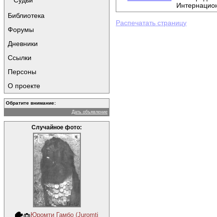
Судьи
Интернацио
Библиотека
Распечатать страницу
Форумы
Дневники
Ссылки
Персоны
О проекте
Обратите внимание:
Дать объявление
Случайное фото:
Юромти Гамбо (Juromti