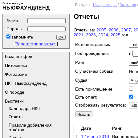
Всё о породе
Вы здесь:
Ньюфы.инфо
/
Выставки
НЬЮФАУНДЛЕНД
Отчеты
Логин:
Пароль:
Отчеты за:
2005
,
2006
,
2007
,
2
2021
,
2023
,
2024
,
2025
год.
запомнить
[
Зарегистрироваться
]
Источник данных:
Год проведения:
с
База ньюфов
Ранг:
Питомники
C участием собаки:
Не 
Фотоархив
Судья:
НКП Ньюфаундленд
Есть приглашение:
О породе
Есть отчет:
Выставки
Отображать результатов:
Календарь НКП
Отчеты
Правила добавления
Дата
Ранг
отчётов.
1
12 июня 2010
Всепородна