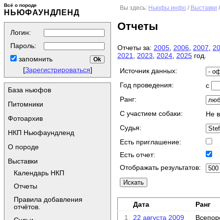
Всё о породе
Вы здесь:
Ньюфы.инфо
/
Выставки
НЬЮФАУНДЛЕНД
Отчеты
Логин:
Пароль:
Отчеты за:
2005
,
2006
,
2007
,
2
2021
,
2023
,
2024
,
2025
год.
запомнить
[
Зарегистрироваться
]
Источник данных:
Год проведения:
с
База ньюфов
Ранг:
Питомники
C участием собаки:
Не 
Фотоархив
Судья:
НКП Ньюфаундленд
Есть приглашение:
О породе
Есть отчет:
Выставки
Отображать результатов:
Календарь НКП
Отчеты
Правила добавления
Дата
Ранг
отчётов.
1
22 августа 2009
Всепор