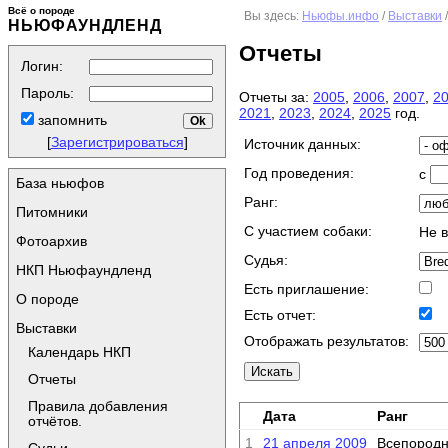
Всё о породе
Вы здесь:
Ньюфы.инфо
/
Выставки
НЬЮФАУНДЛЕНД
Отчеты
Логин:
Пароль:
Отчеты за:
2005
,
2006
,
2007
,
2
2021
,
2023
,
2024
,
2025
год.
запомнить
[
Зарегистрироваться
]
Источник данных:
Год проведения:
с
База ньюфов
Ранг:
Питомники
C участием собаки:
Не 
Фотоархив
Судья:
НКП Ньюфаундленд
Есть приглашение:
О породе
Есть отчет:
Выставки
Отображать результатов:
Календарь НКП
Отчеты
Правила добавления
Дата
Ранг
отчётов.
1
21 апреля 2009
Всепородн