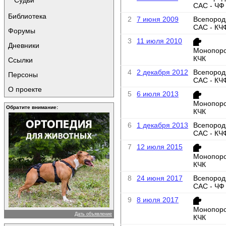
Судьи
САС - ЧФ
Библиотека
2
7 июня 2009
Всепород
САС - КЧ
Форумы
3
11 июля 2010
Дневники
Монопоро
КЧК
Ссылки
4
2 декабря 2012
Всепород
Персоны
САС - КЧ
О проекте
5
6 июля 2013
Монопоро
Обратите внимание:
КЧК
6
1 декабря 2013
Всепород
САС - КЧ
7
12 июля 2015
Монопоро
КЧК
8
24 июня 2017
Всепород
САС - ЧФ
9
8 июля 2017
Монопоро
Дать объявление
КЧК