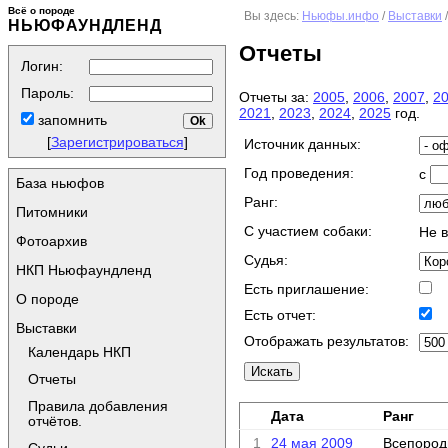
Всё о породе
Вы здесь:
Ньюфы.инфо
/
Выставки
НЬЮФАУНДЛЕНД
Отчеты
Логин:
Пароль:
Отчеты за:
2005
,
2006
,
2007
,
2
2021
,
2023
,
2024
,
2025
год.
запомнить
[
Зарегистрироваться
]
Источник данных:
Год проведения:
с
База ньюфов
Ранг:
Питомники
C участием собаки:
Не 
Фотоархив
Судья:
НКП Ньюфаундленд
Есть приглашение:
О породе
Есть отчет:
Выставки
Отображать результатов:
Календарь НКП
Отчеты
Правила добавления
Дата
Ранг
отчётов.
1
24 мая 2009
Всепород