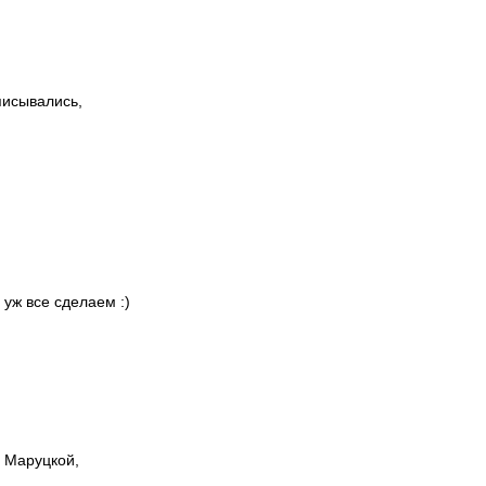
писывались,
 уж все сделаем :)
ы Маруцкой,