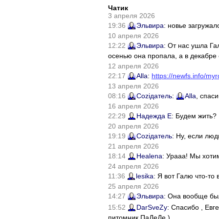
Чатик
3 апреля 2026
19:36
Эльвира
: новье загружал
10 апреля 2026
12:22
Эльвира
: От нас ушла Г
осенью она пропала, а в декабре 
12 апреля 2026
22:17
Alla
:
https://newfs.info/myr
13 апреля 2026
08:16
Соziдатель
:
Alla
, спас
16 апреля 2026
22:29
Надежда Е
: Будем жить?
20 апреля 2026
19:19
Соziдатель
: Ну, если лю
21 апреля 2026
18:14
Healena
: Урааа! Мы хоти
24 апреля 2026
11:36
lesika
: Я вот Галю что-т
25 апреля 2026
14:27
Эльвира
: Она вообще бы
15:52
DarSveZy
: Спасибо , Ев
питомник ПаДеДе )