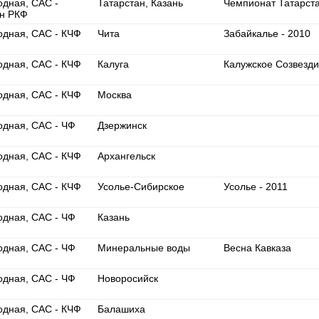
одная, САС -
Татарстан, Казань
Чемпионат Татарст
н РКФ
одная, САС - КЧФ
Чита
Забайкалье - 2010
одная, САС - КЧФ
Калуга
Калужское Созвезд
одная, САС - КЧФ
Москва
одная, САС - ЧФ
Дзержинск
одная, САС - КЧФ
Архангельск
одная, САС - КЧФ
Усолье-Сибирское
Усолье - 2011
одная, САС - ЧФ
Казань
одная, САС - ЧФ
Минеральные воды
Весна Кавказа
одная, САС - ЧФ
Новоросийск
одная, САС - КЧФ
Балашиха