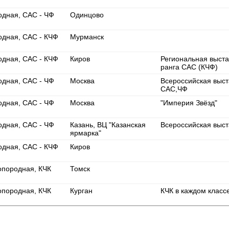
одная, САС - ЧФ
Одинцово
одная, САС - КЧФ
Мурманск
одная, САС - КЧФ
Киров
Региональная выста
ранга САС (КЧФ)
одная, САС - ЧФ
Москва
Всероссийская выст
САС,ЧФ
одная, САС - ЧФ
Москва
"Империя Звёзд"
одная, САС - ЧФ
Казань, ВЦ "Казанская
Всероссийская выст
ярмарка"
одная, САС - КЧФ
Киров
Томск
породная, КЧК
Курган
КЧК в каждом класс
породная, КЧК