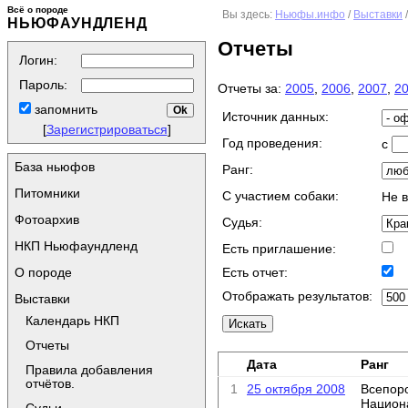
Всё о породе
Вы здесь:
Ньюфы.инфо
/
Выставки
НЬЮФАУНДЛЕНД
Отчеты
Логин:
Пароль:
Отчеты за:
2005
,
2006
,
2007
,
2
запомнить
Источник данных:
[
Зарегистрироваться
]
Год проведения:
с
База ньюфов
Ранг:
Питомники
C участием собаки:
Не 
Фотоархив
Судья:
НКП Ньюфаундленд
Есть приглашение:
О породе
Есть отчет:
Отображать результатов:
Выставки
Календарь НКП
Отчеты
Дата
Ранг
Правила добавления
отчётов.
1
25 октября 2008
Всепор
Национ