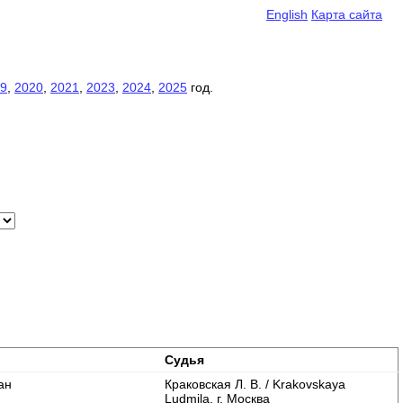
English
Карта сайта
9
,
2020
,
2021
,
2023
,
2024
,
2025
год.
Судья
ан
Краковская Л. В. / Krakovskaya
Ludmila, г. Москва