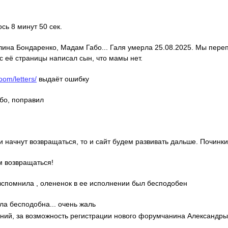
ось 8 минут 50 сек.
алина Бондаренко, Мадам Габо... Галя умерла 25.08.2025. Мы пере
с её страницы написал сын, что мамы нет.
oom/letters/
выдаёт ошибку
ибо, поправил
ди начнут возвращаться, то и сайт будем развивать дальше. Починки
м возвращаться!
о вспомнила , олененок в ее исполнении был бесподобен
ла бесподобна... очень жаль
гений, за возможность регистрации нового форумчанина Александр