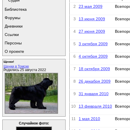
Судьи
2
23 мая 2009
Всепор
Библиотека
Форумы
3
13 июня 2009
Всепор
Дневники
4
27 июня 2009
Всепор
Ссылки
Персоны
5
3 октября 2009
Всепор
О проекте
6
4 октября 2009
Всепор
Щенки!
Щенки в Томске
7
18 октября 2009
Всепор
Родились 25 августа 2022
8
26 декабря 2009
Всепор
9
31 января 2010
Всепор
10
13 февраля 2010
Всепор
11
1 мая 2010
Всепор
Случайное фото: