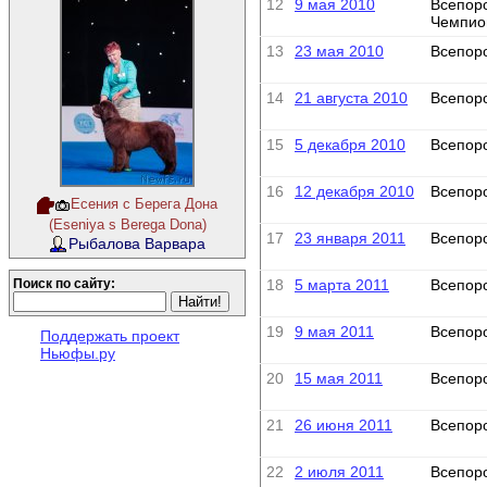
12
9 мая 2010
Всепор
Чемпио
13
23 мая 2010
Всепор
14
21 августа 2010
Всепор
15
5 декабря 2010
Всепор
16
12 декабря 2010
Всепор
Есения с Берега Дона
(Eseniya s Berega Dona)
17
23 января 2011
Всепор
Рыбалова Варвара
18
5 марта 2011
Всепор
Поиск по сайту:
19
9 мая 2011
Всепор
Поддержать проект
Ньюфы.ру
20
15 мая 2011
Всепор
21
26 июня 2011
Всепор
22
2 июля 2011
Всепор