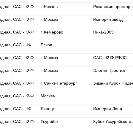
одная, САС - КЧФ
г. Рязань
Рязанские простор
одная, САС - КЧФ
г. Москва
Империя звёзд
одная, САС - КЧФ
г. Кемерово
Ника-2009
одная, САС - ЧФ
Псков
одная, САС - КЧФ
г. Москва
САС - КЧФ РФЛС
одная, САС - КЧФ
г. Москва
Элегия Престиж
одная, САС - КЧФ
г. Санкт-Петербург
Зимний Кубок Фидел
одная, САС - КЧФ
Москва
одная, САС - ЧФ
Липецк
Империя Лонд
одная, САС - КЧФ
Усурийск
Кубок Уссурийского