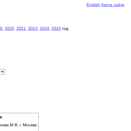
English
Карта сайта
9
,
2020
,
2021
,
2023
,
2024
,
2025
год.
я
ова М.В. г. Москва