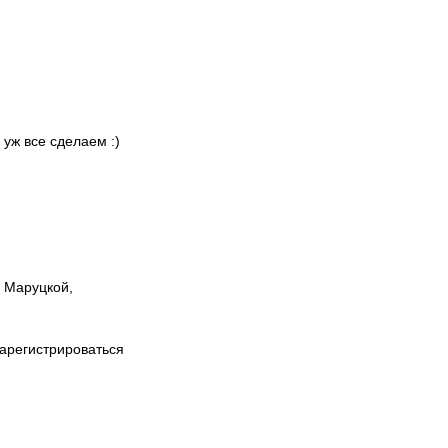
 уж все сделаем :)
ы Маруцкой,
зарегистрироваться