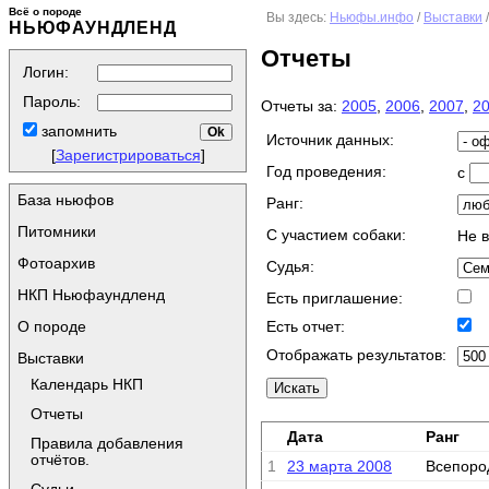
Всё о породе
Вы здесь:
Ньюфы.инфо
/
Выставки
НЬЮФАУНДЛЕНД
Отчеты
Логин:
Пароль:
Отчеты за:
2005
,
2006
,
2007
,
2
запомнить
Источник данных:
[
Зарегистрироваться
]
Год проведения:
с
База ньюфов
Ранг:
Питомники
C участием собаки:
Не 
Фотоархив
Судья:
НКП Ньюфаундленд
Есть приглашение:
О породе
Есть отчет:
Отображать результатов:
Выставки
Календарь НКП
Отчеты
Дата
Ранг
Правила добавления
отчётов.
1
23 марта 2008
Всепоро