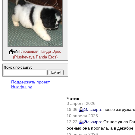
Плюшевая Панда Эрос
(Plushevaya Panda Eros)
Поиск по сайту:
Поддержать проект
Ньюфы.ру
Чатик
3 апреля 2026
19:36
Эльвира
: новье загружал
10 апреля 2026
12:22
Эльвира
: От нас ушла Г
осенью она пропала, а в декабре 
12 апреля 2026