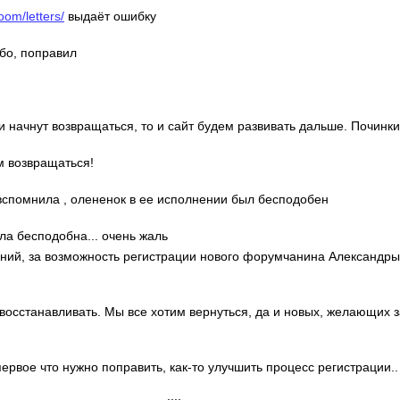
oom/letters/
выдаёт ошибку
ибо, поправил
ди начнут возвращаться, то и сайт будем развивать дальше. Починки
м возвращаться!
о вспомнила , олененок в ее исполнении был бесподобен
ла бесподобна... очень жаль
гений, за возможность регистрации нового форумчанина Александр
 восстанавливать. Мы все хотим вернуться, да и новых, желающих 
 первое что нужно поправить, как-то улучшить процесс регистрации..