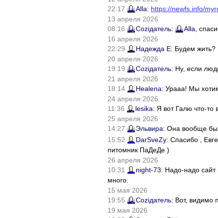
22:17
Alla
:
https://newfs.info/myr
13 апреля 2026
08:16
Соziдатель
:
Alla
, спас
16 апреля 2026
22:29
Надежда Е
: Будем жить?
20 апреля 2026
19:19
Соziдатель
: Ну, если лю
21 апреля 2026
18:14
Healena
: Урааа! Мы хоти
24 апреля 2026
11:36
lesika
: Я вот Галю что-т
25 апреля 2026
14:27
Эльвира
: Она вообще бы
15:52
DarSveZy
: Спасибо , Ев
питомник ПаДеДе )
26 апреля 2026
10:31
night-73
: Надо-надо сайт
много.
15 мая 2026
19:55
Соziдатель
: Вот, видимо
19 мая 2026