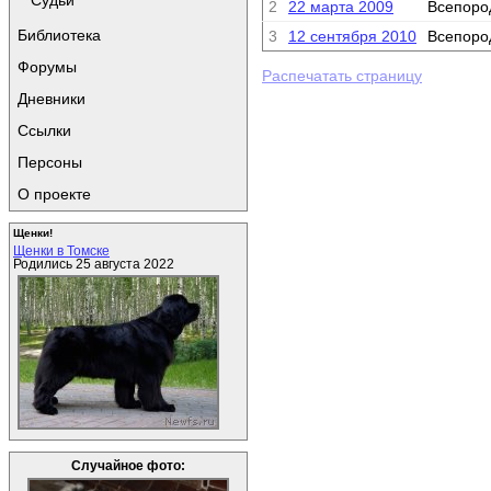
Судьи
2
22 марта 2009
Всепоро
Библиотека
3
12 сентября 2010
Всепоро
Форумы
Распечатать страницу
Дневники
Ссылки
Персоны
О проекте
Щенки!
Щенки в Томске
Родились 25 августа 2022
Случайное фото: