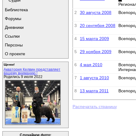
Судьи
Региона
Библиотека
2
30 августа 2008
Всепоро
Форумы
3
20 сентября 2008
Всепоро
Дневники
Ссылки
4
15 марта 2009
Всепоро
Персоны
5
29 ноября 2009
Всепоро
О проекте
6
4 мая 2010
Всепоро
Щенки!
Интерна
Акватория Келвин представляет
вашему вниманию !
Родились 9 июля 2022
7
1 августа 2010
Всепоро
8
13 марта 2011
Всепоро
Распечатать страницу
Случайное фото: