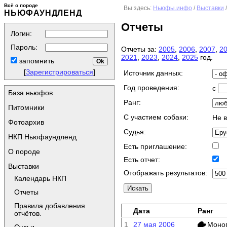
Всё о породе
Вы здесь:
Ньюфы.инфо
/
Выставки
НЬЮФАУНДЛЕНД
Отчеты
Логин:
Пароль:
Отчеты за:
2005
,
2006
,
2007
,
2
2021
,
2023
,
2024
,
2025
год.
запомнить
[
Зарегистрироваться
]
Источник данных:
Год проведения:
с
База ньюфов
Ранг:
Питомники
C участием собаки:
Не 
Фотоархив
Судья:
НКП Ньюфаундленд
Есть приглашение:
О породе
Есть отчет:
Выставки
Отображать результатов:
Календарь НКП
Отчеты
Правила добавления
Дата
Ранг
отчётов.
1
27 мая 2006
Моно