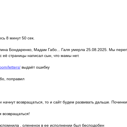
ось 8 минут 50 сек.
алина Бондаренко, Мадам Габо... Галя умерла 25.08.2025. Мы пере
с её страницы написал сын, что мамы нет.
oom/letters/
выдаёт ошибку
ибо, поправил
ди начнут возвращаться, то и сайт будем развивать дальше. Починки
м возвращаться!
о вспомнила , олененок в ее исполнении был бесподобен