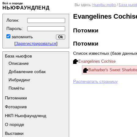
Всё о породе
Вы здесь:
Ньюфы.инфо
/
База нью
НЬЮФАУНДЛЕНД
Evangelines Cochis
Логин:
Пароль:
Потомки
запомнить
Потомки
[
Зарегистрироваться
]
Список известных (базе данных
База ньюфов
Evangelines Cochise
Описание
Barharber's Sweet Sharlott
Добавление собак
Инбридинг
Распечатать страницу
Помёты
Питомники
Фотоархив
НКП Ньюфаундленд
О породе
Выставки