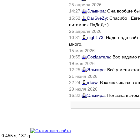
25 апреля 2026
14:27
Эльвира
: Она вообще бы
15:52
DarSveZy
: Спасибо , Ев
питомник ПаДеДе )
26 апреля 2026
10:31
night-73
: Надо-надо сайт
много.
15 мая 2026
19:55
Соziдатель
: Вот, видимо
19 мая 2026
12:25
Эльвира
: Всё у меня ста
21 июня 2026
22:24
irkaw
: В каких числах в 
29 июля 2026
16:32
Эльвира
: Полазна в это
0.455 s, 137 q