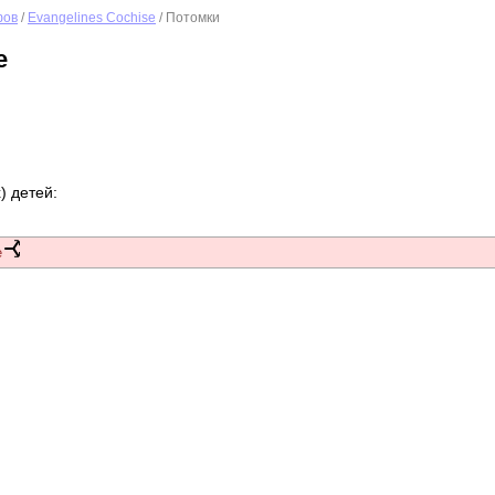
фов
/
Evangelines Cochise
/ Потомки
e
) детей:
e