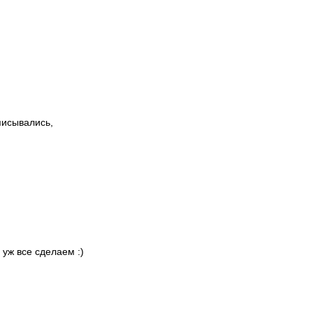
писывались,
 уж все сделаем :)