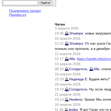
Поддержать проект
Ньюфы.ру
Чатик
3 апреля 2026
19:36
Эльвира
: новье загружал
10 апреля 2026
12:22
Эльвира
: От нас ушла Г
осенью она пропала, а в декабре 
12 апреля 2026
22:17
Alla
:
https://newfs.info/myr
13 апреля 2026
08:16
Соziдатель
:
Alla
, спас
16 апреля 2026
22:29
Надежда Е
: Будем жить?
20 апреля 2026
19:19
Соziдатель
: Ну, если лю
21 апреля 2026
18:14
Healena
: Урааа! Мы хоти
24 апреля 2026
11:36
lesika
: Я вот Галю что-т